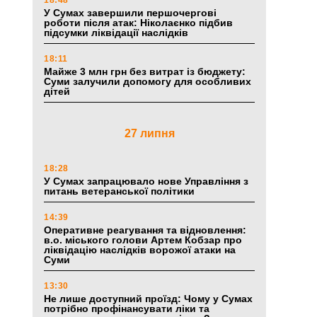
18:48
У Сумах завершили першочергові
роботи після атак: Ніколаєнко підбив
підсумки ліквідації наслідків
18:11
Майже 3 млн грн без витрат із бюджету:
Суми залучили допомогу для особливих
дітей
27 липня
18:28
У Сумах запрацювало нове Управління з
питань ветеранської політики
14:39
Оперативне реагування та відновлення:
в.о. міського голови Артем Кобзар про
ліквідацію наслідків ворожої атаки на
Суми
13:30
Не лише доступний проїзд: Чому у Сумах
потрібно профінансувати ліки та