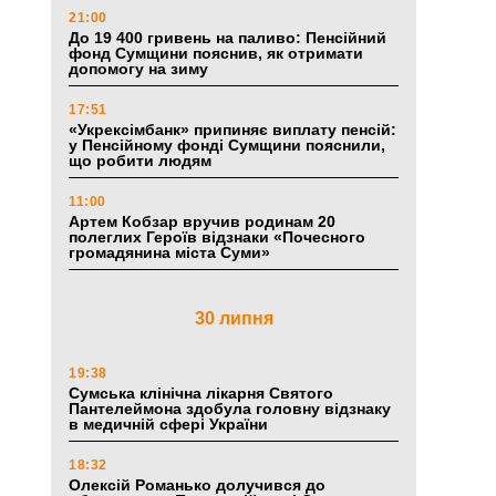
21:00
До 19 400 гривень на паливо: Пенсійний
фонд Сумщини пояснив, як отримати
допомогу на зиму
17:51
«Укрексімбанк» припиняє виплату пенсій:
у Пенсійному фонді Сумщини пояснили,
що робити людям
11:00
Артем Кобзар вручив родинам 20
полеглих Героїв відзнаки «Почесного
громадянина міста Суми»
30 липня
19:38
Сумська клінічна лікарня Святого
Пантелеймона здобула головну відзнаку
в медичній сфері України
18:32
Олексій Романько долучився до