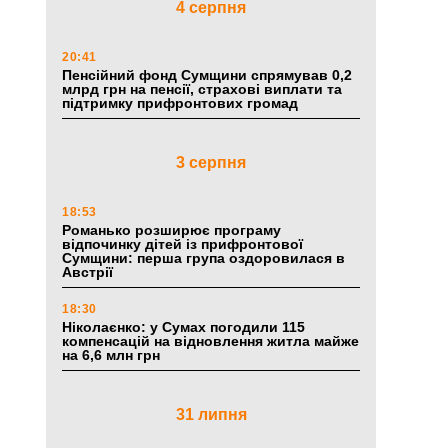
4 серпня
20:41
Пенсійний фонд Сумщини спрямував 0,2
млрд грн на пенсії, страхові виплати та
підтримку прифронтових громад
3 серпня
18:53
Романько розширює програму
відпочинку дітей із прифронтової
Сумщини: перша група оздоровилася в
Австрії
18:30
Ніколаєнко: у Сумах погодили 115
компенсацій на відновлення житла майже
на 6,6 млн грн
31 липня