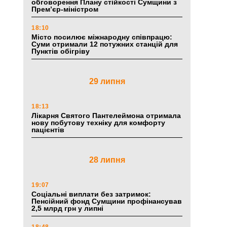
обговорення Плану стійкості Сумщини з
Прем’єр-міністром
18:10
Місто посилює міжнародну співпрацю:
Суми отримали 12 потужних станцій для
Пунктів обігріву
29 липня
18:13
Лікарня Святого Пантелеймона отримала
нову побутову техніку для комфорту
пацієнтів
28 липня
19:07
Соціальні виплати без затримок:
Пенсійний фонд Сумщини профінансував
2,5 млрд грн у липні