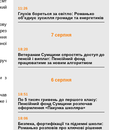
смт
кий
11:26
Глухів бореться за світло: Романько
об’єднує зусилля громади та енергетиків
тову
ерез
7 серпня
ння
рної
18:20
Ветеранам Сумщини спростять доступ до
пенсій і виплат: Пенсійний фонд
руч
працюватиме за новим алгоритмом
и з
6 серпня
чав
18:51
По 5 тисяч гривень до першого класу:
же і
Пенсійний фонд Сумщини розпочав
оформлення «Пакунка школяра»
18:06
Безпека, фортифікації та підземні школи:
Романько розповів про ключові рішення