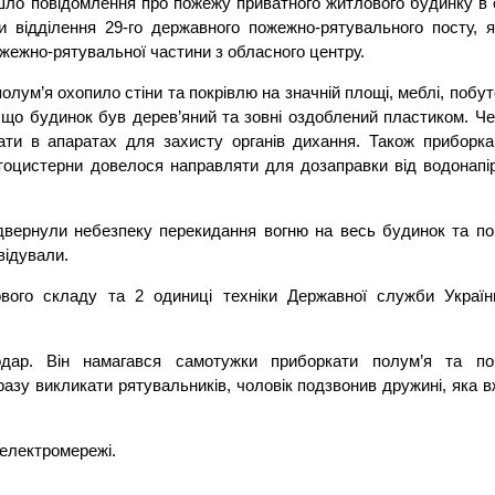
шло повідомлення про пожежу приватного житлового будинку в 
и відділення 29-го державного пожежно-рятувального посту, я
жежно-рятувальної частини з обласного центру.
олум’я охопило стіни та покрівлю на значній площі, меблі, побу
, що будинок був дерев’яний та зовні оздоблений пластиком. Ч
ти в апаратах для захисту органів дихання. Також приборка
втоцистерни довелося направляти для дозаправки від водонапі
ідвернули небезпеку перекидання вогню на весь будинок та по
відували.
ового складу та 2 одиниці техніки Державної служби Україн
одар. Він намагався самотужки приборкати полум’я та по
разу викликати рятувальників, чоловік подзвонив дружині, яка в
електромережі.