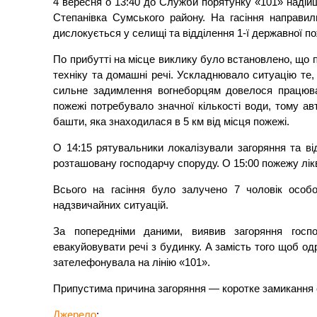
4 вересня о 13:40 до Служби порятунку «101» надій
Степанівка Сумського району. На гасіння направил
дислокується у селищі та відділення 1-ї
державної по
По прибутті на місце виклику було встановлено, що п
техніку та домашні речі. Ускладнювало ситуацію те
сильне задимлення вогнеборцям довелося працюва
пожежі потребувало значної кількості води, тому а
башти, яка знаходилася в 5 км від місця пожежі.
О 14:15 рятувальники локалізували загоряння та в
розташовану господарчу споруду. О 15:00 пожежу лік
Всього на гасіння було залучено 7 чоловік особ
надзвичайних ситуацій.
За попередніми даними, виявив загоряння госп
евакуйовувати речі з будинку. А
замість того щоб од
зателефонувала на лінію «101».
Припустима причина загоряння — коротке замикання 
Джерело
: