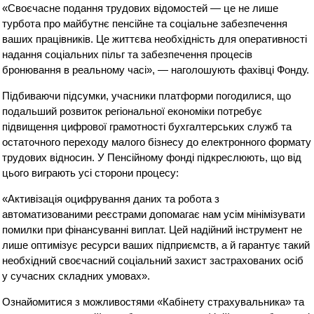
«Своєчасне подання трудових відомостей — це не лише
турбота про майбутнє пенсійне та соціальне забезпечення
ваших працівників. Це життєва необхідність для оперативності
надання соціальних пільг та забезпечення процесів
бронювання в реальному часі», — наголошують фахівці Фонду.
Підбиваючи підсумки, учасники платформи погодилися, що
подальший розвиток регіональної економіки потребує
підвищення цифрової грамотності бухгалтерських служб та
остаточного переходу малого бізнесу до електронного формату
трудових відносин. У Пенсійному фонді підкреслюють, що від
цього виграють усі сторони процесу:
«Активізація оцифрування даних та робота з
автоматизованими реєстрами допомагає нам усім мінімізувати
помилки при фінансуванні виплат. Цей надійний інструмент не
лише оптимізує ресурси ваших підприємств, а й гарантує такий
необхідний своєчасний соціальний захист застрахованих осіб
у сучасних складних умовах».
Ознайомитися з можливостями «Кабінету страхувальника» та