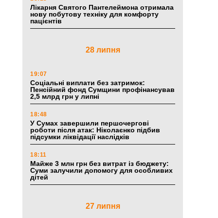
Лікарня Святого Пантелеймона отримала
нову побутову техніку для комфорту
пацієнтів
28 липня
19:07
Соціальні виплати без затримок:
Пенсійний фонд Сумщини профінансував
2,5 млрд грн у липні
18:48
У Сумах завершили першочергові
роботи після атак: Ніколаєнко підбив
підсумки ліквідації наслідків
18:11
Майже 3 млн грн без витрат із бюджету:
Суми залучили допомогу для особливих
дітей
27 липня