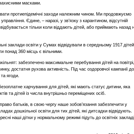
 захисними масками.
онувати протиепідемічні заходи належним чином. Ми продовжуємо
правління. Єдине, – наразі, у зв’язку з карантином, відсутній
 відбувається тільки коли віддають дітей, або приймають назад 
ні заклади освіти у Сумах відвідували в середньому 1917 дітей
ти понад 360 місць є вільними.
ільнят: забезпечено максимальне перебування дітей на повітрі
чинку, достатня рухова активність. Під час оздоровчої кампанії д
 та ягоди.
 безоплатне харчування для дітей, які мають статус дитини, яка
тів та дітей із числа внутрішньо переміщених осіб.
 право батьків, в свою чергу наше зобов’язання забезпечити у
ладах дошкільної освіти для тих дітей, які дитсадки відвідують.
есні наші дітки у нормальному режимі підуть до освітніх закладі