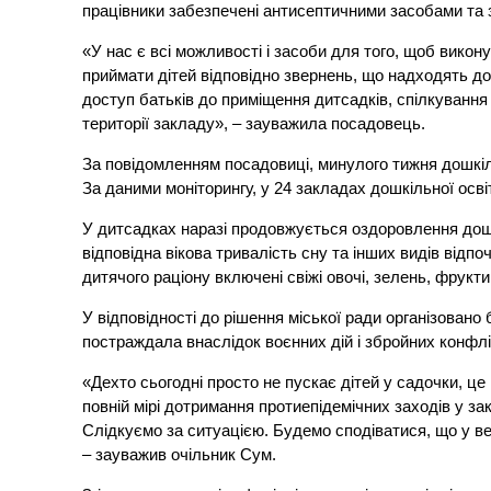
працівники забезпечені антисептичними засобами та
«У нас є всі можливості і засоби для того, щоб вик
приймати дітей відповідно звернень, що надходять до у
доступ батьків до приміщення дитсадків, спілкування
території закладу», – зауважила посадовець.
За повідомленням посадовиці, минулого тижня дошкіль
За даними моніторингу, у 24 закладах дошкільної осві
У дитсадках наразі продовжується оздоровлення дошк
відповідна вікова тривалість сну та інших видів відпо
дитячого раціону включені свіжі овочі, зелень, фрукти
У відповідності до рішення міської ради організовано
постраждала внаслідок воєнних дій і збройних конфлік
«Дехто сьогодні просто не пускає дітей у садочки, це
повній мірі дотримання протиепідемічних заходів у зак
Слідкуємо за ситуацією. Будемо сподіватися, що у вер
– зауважив очільник Сум.