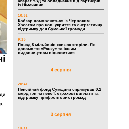
апарат УЗД та обладнання від партнерів
із Німеччини
10:52
Кобзар домовляється із Червоним
Хрестом про нові укриття та енергетичну
підтримку для Сумської громади
9:15
Понад 8 мільйонів книжок згоріли. Як
допомогти «Ранку» та іншим
видавництвам відновитися
ні
4 серпня
20:41
Пенсійний фонд Сумщини спрямував 0,2
млрд грн на пенсії, страхові виплати та
ади
підтримку прифронтових громад
ах
3 серпня
18:53