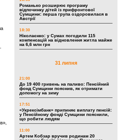
Романько розширює програму
відпочинку дітей із прифронтової
Сумщини: перша група оздоровилася в
Австрії
на
18:30
Ніколаєнко: у Сумах погодили 115
компенсацій на відновлення житла майже
на 6,6 млн грн
.
31 липня
,
о
21:00
До 19 400 гривень на паливо: Пенсійний
фонд Сумщини пояснив, як отримати
допомогу на зиму
17:51
«Укрексімбанк» припиняє виплату пенсій:
у Пенсійному фонді Сумщини пояснили,
що робити людям
в»,
11:00
Артем Кобзар вручив родинам 20