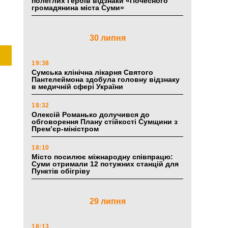
полеглих Героїв відзнаки «Почесного
громадянина міста Суми»
30 липня
19:38
Сумська клінічна лікарня Святого
Пантелеймона здобула головну відзнаку
в медичній сфері України
18:32
Олексій Романько долучився до
обговорення Плану стійкості Сумщини з
Прем’єр-міністром
18:10
Місто посилює міжнародну співпрацю:
Суми отримали 12 потужних станцій для
Пунктів обігріву
29 липня
18:13