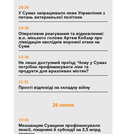
18:28
У Сумах запрацювало нове Управління з
питань ветеранської політики
14:39
Оперативне реагування та відновлення:
в.о. міського голови Артем Кобзар про
ліквідацію наслідків ворожої атаки на
Суми
13:30
Не лише доступний проїзд: Чому у Сумах
потрібно профінансувати ліки та
продукти для вразливих містян?
11:31
Прості відповіді на складну війну
26 липня
15:43
Мешканцям Сумщини профінансували
пенсії, лікарняні й субсидії на 2,5 млрд
гривень