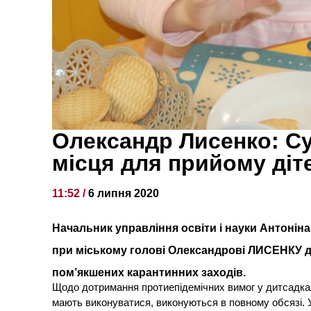
Олександр Лисенко: Су
місця для прийому діт
11:52 /
6 липня 2020
Начальник управління освіти і науки Антоні
при міському голові Олександрові ЛИСЕНКУ до
пом’якшених карантинних заходів.
Щодо дотримання протиепідемічних вимог у дитсадках,
мають виконуватися, виконуються в повному обсязі. У