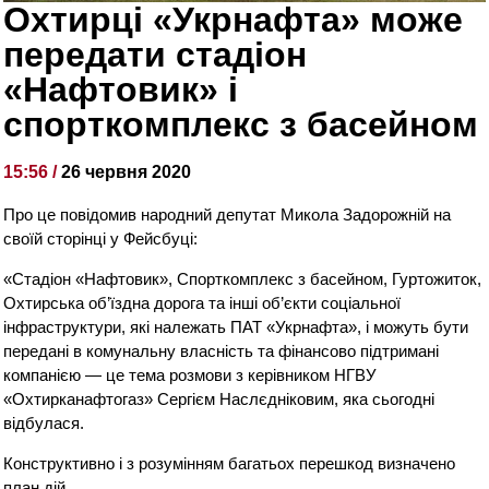
Охтирці «Укрнафта» може
передати стадіон
«Нафтовик» і
спорткомплекс з басейном
15:56 /
26 червня 2020
Про це повідомив народний депутат Микола Задорожній на
своїй сторінці у Фейсбуці:
«Стадіон «Нафтовик», Спорткомплекс з басейном, Гуртожиток,
Охтирська об’їздна дорога та інші об’єкти соціальної
інфраструктури, які належать ПАТ «Укрнафта», і можуть бути
передані в комунальну власність та фінансово підтримані
компанією — це тема розмови з керівником НГВУ
«Охтирканафтогаз» Сергієм Наслєдніковим, яка сьогодні
відбулася.
Конструктивно і з розумінням багатьох перешкод визначено
план дій.