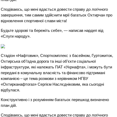
Сподіваюсь, що мені вдасться довести справу до логічного
завершення, тим самим здійснити мрії багатьох Охтирчан про
відновлення спортивної слави міста!
Будьте здорові та бережіть себе», — написав нардеп від
«Слуги народу».
Стадіон «Нафтовик», Спорткомплекс з басейном, Гуртожиток,
Охтирська об’їздна дорога та інші об’єкти соціальної
інфраструктури, які належать ПАТ «Укрнафта», і можуть бути
передані в комунальну власність та фінансово підтримані
компанією – це тема розмови з керівником НГВУ
«Охтирканафтогаз» Сергієм Наслєдніковим, яка сьогодні
відбулася.
Конструктивно і з розумінням багатьох перешкод визначено
план дій.
Сподіваюсь, що мені вдасться довести справу до логічного