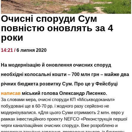
Очисні споруди Сум
повністю оновлять за 4
роки
14:21 /
6 липня 2020
На модернізацію й оновлення очисних споруд
необхідні колосальні кошти – 700 млн грн – майже два
річних бюджета розвитку Сум. Про це у Фейсбуці
написав
міський голова Олександр Лисенко.
За словами мера, очисні споруди КП «Міськводоканал»
побудовані ще в 60-70 рр. і жодного разу серйозно не
модернізувалися. «Для цього Суми отримають 2 млн. евро у
рамках інвестиційного проекту NEFCO «Реконструкція першої
черги каналізаційних очисних споруд». Вже розроблено и
погоджено технічне завдання, проведено тендер, із бюджету