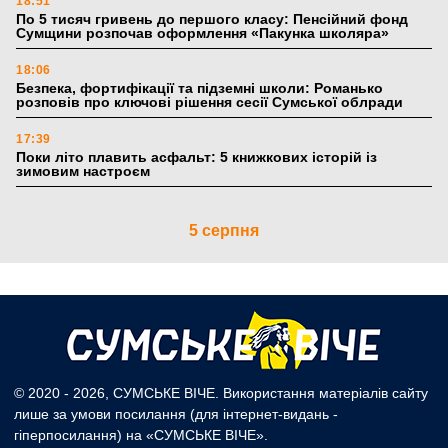
18:51
По 5 тисяч гривень до першого класу: Пенсійний фонд
Сумщини розпочав оформлення «Пакунка школяра»
18:06
Безпека, фортифікації та підземні школи: Романько
розповів про ключові рішення сесії Сумської облради
17:39
Поки літо плавить асфальт: 5 книжкових історій із
зимовим настроєм
5 серпня
19:27
Лікарня Святого Пантелеймона отримала апарат УЗД та
обладнання від партнерів із Німеччини
10:52
Кобзар домовляється із Червоним Хрестом про нові
укриття та енергетичну підтримку для Сумської громади
© 2020 - 2026, СУМСЬКЕ ВІЧЕ. Використання матеріалів сайту
лише за умови посилання (для інтернет-видань -
9:15
гіперпосилання) на «СУМСЬКЕ ВІЧЕ».
Понад 8 мільйонів книжок згоріли. Як допомогти «Ранку»