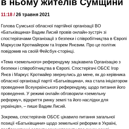
в ньому жителів Сумщини
11:18 /
26 травня 2021
Голова Сумської обласної партійної організації ВО
«Батьківщина» Вадим Лисий провів онлайн-зустріч зі
спостерігачами Організації з безпеки і співробітництва в Європі
Маркусом Кротмайером та Ігорем Янєвим. Про це політик
повідомив на своїй Фейсбук-сторінці.
«Тема «земельного» референдуму зацікавила Організацію з
безпеки і співробітництва в Європі. Спостерігачі ОБСЄ Ігор
Янєв і Маркус Кротмайер звернулись до мене, як до керівника
обласної організації партії «Батьківщина», яка стала ініціатором
проведення Всеукраїнського референдуму, щодо питання його
проведення. У режимі онлайн обговорили «земельну
реформу», відкриття ринку землі та його наслідки для
українців», – пише Вадим Лисий.
Зокрема, спостерігачів ОБСЄ цікавило питання загальної
позиції «Батьківщини» щодо земельної реформи в Україні,