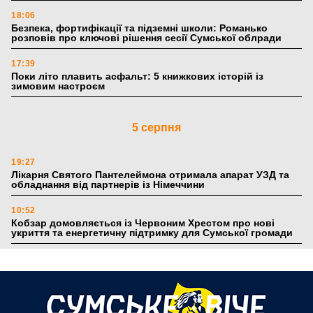
18:06
Безпека, фортифікації та підземні школи: Романько
розповів про ключові рішення сесії Сумської облради
17:39
Поки літо плавить асфальт: 5 книжкових історій із
зимовим настроєм
5 серпня
19:27
Лікарня Святого Пантелеймона отримала апарат УЗД та
обладнання від партнерів із Німеччини
10:52
Кобзар домовляється із Червоним Хрестом про нові
укриття та енергетичну підтримку для Сумської громади
9:15
Понад 8 мільйонів книжок згоріли. Як допомогти «Ранку»
та іншим видавництвам відновитися