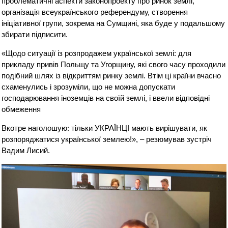
проблематичні аспекти законопроекту про ринок землі,
організація всеукраїнського референдуму, створення
ініціативної групи, зокрема на Сумщині, яка буде у подальшому
збирати підписити.
«Щодо ситуації із розпродажем української землі: для
прикладу привів Польщу та Угорщину, які свого часу проходили
подібний шлях із відкриттям ринку землі. Втім ці країни вчасно
схаменулись і зрозуміли, що не можна допускати
господарювання іноземців на своїй землі, і ввели відповідні
обмеження
Вкотре наголошую: тільки УКРАЇНЦІ мають вирішувати, як
розпоряджатися української землею!», – резюмував зустріч
Вадим Лисий.