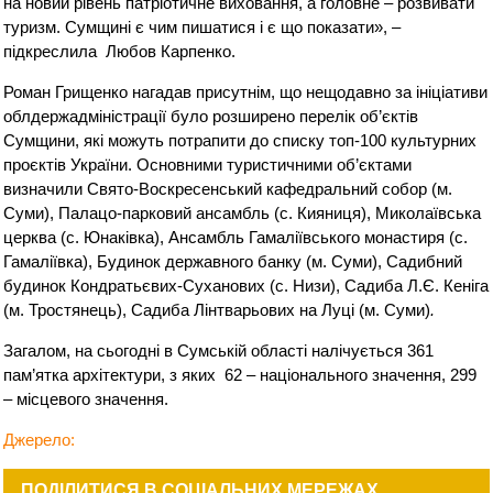
на новий рівень патріотичне виховання, а головне – розвивати
туризм. Сумщині є чим пишатися і є що показати», –
підкреслила Любов Карпенко.
Роман Грищенко нагадав присутнім, що нещодавно за ініціативи
облдержадміністрації було розширено перелік об’єктів
Сумщини, які можуть потрапити до списку топ-100 культурних
проєктів України. Основними туристичними об’єктами
визначили Свято-Воскресенський кафедральний собор (м.
Суми), Палацо-парковий ансамбль (с. Кияниця), Миколаївська
церква (с. Юнаківка), Ансамбль Гамаліївського монастиря (с.
Гамаліївка), Будинок державного банку (м. Суми), Садибний
будинок Кондратьєвих-Суханових (с. Низи), Садиба Л.Є. Кеніга
(м. Тростянець), Садиба Лінтварьових на Луці (м. Суми)
.
Загалом, на сьогодні в Сумській області налічується 361
пам’ятка архітектури, з яких 62 – національного значення, 299
– місцевого значення.
Джерело
:
ПОДІЛИТИСЯ В СОЦІАЛЬНИХ МЕРЕЖАХ