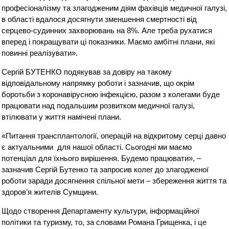
професіоналізму та злагодженим діям фахівців медичної галузі,
в області вдалося досягнути зменшення смертності від
серцево-судинних захворювань на 8%. Але треба рухатися
вперед і покращувати ці показники. Маємо амбітні плани, які
повинні реалізувати».
Сергій БУТЕНКО подякував за довіру на такому
відповідальному напрямку роботи і зазначив, що окрім
боротьби з коронавірусною інфекцією, разом з колегами буде
працювати над подальшим розвитком медичної галузі,
втілювати у життя намічені плани.
«Питання трансплантології, операцій на відкритому серці давно
є актуальними для нашої області. Сьогодні ми маємо
потенціал для їхнього вирішення. Будемо працювати», –
зазначив Сергій Бутенко та запросив колег до злагодженої
роботи заради досягнення спільної мети – збереження життя та
здоров’я жителів Сумщини.
Щодо створення Департаменту культури, інформаційної
політики та туризму, то, за словами Романа Грищенка, і це