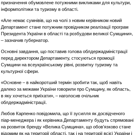
призначення обумовлене потужними викликами для культури,
інформполітики та туризму в області.
«Але немає сумнівів, що на чолі з новим керівником новий
Департамент стане потужним провідником реалізації програм
Президента України в області та розбудови великої Сумщини»,
– зазначив губернатор.
Основні завдання, що поставив голова облдержадміністрації
перед директором Департаменту, стосуються промоції
Сумщини на всеукраїнському рівні, розвитку туризму та
культурної сфери.
«Основне – в найкоротший термін зробити так, щоб навіть
далеко за межами України говорили про Сумщину, як область,
в яку хочеться приїхати», – наголосив очільник
облдержадміністрації.
Любов Карпенко повідомила, що її зусилля як досвідченого
піар-менеджера і як керівника Департаменту будуть спрямовані
на розвиток бренду «Велика Сумщина», що обов’язково стане
відомим як на території області, так і на території всієї України і