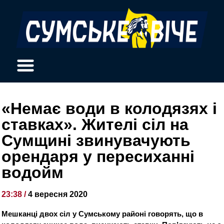
«Немає води в колодязях і
ставках». Жителі сіл на
Сумщині звинувачують
орендаря у пересиханні
водойм
23:38 /
4 вересня 2020
Мешканці двох сіл у Сумському районі говорять, що в