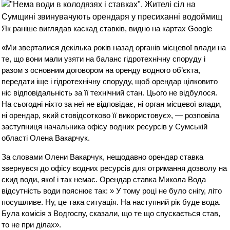
Як раніше виглядав каскад ставків, видно на картах Google
«Ми зверталися декілька років назад органів місцевої влади на
те, що вони мали узяти на баланс гідротехнічну споруду і
разом з основним договором на оренду водного об’єкта,
передати іще і гідротехнічну споруду, щоб орендар цілковито
ніс відповідальність за її технічний стан. Цього не відбулося.
На сьогодні ніхто за неї не відповідає, ні орган місцевої влади,
ні орендар, який стовідсотково її використовує», — розповіла
заступниця начальника офісу водних ресурсів у Сумській
області Олена Вакарчук.
За словами Олени Вакарчук, нещодавно орендар ставка
звернувся до офісу водних ресурсів для отримання дозволу на
скид води, якої і так немає. Орендар ставка Микола Вода
відсутність води пояснює так: » У тому році не було снігу, літо
посушливе. Ну, це така ситуація. На наступний рік буде вода.
Була комісія з Водгоспу, сказали, що те що спускається став,
то не при ділах».