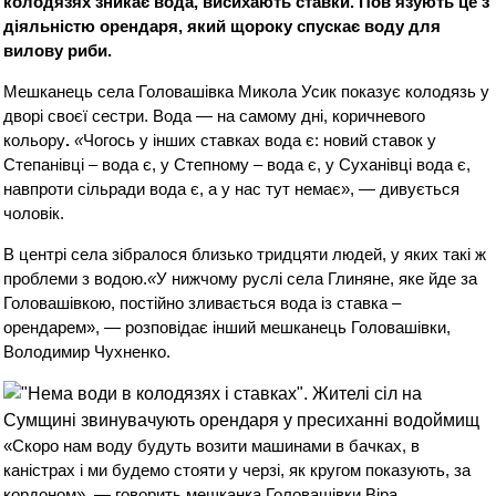
колодязях зникає вода, висихають ставки. Пов’язують це з
діяльністю орендаря, який щороку спускає воду для
вилову риби.
Мешканець села Головашівка Микола Усик показує колодязь у
дворі своєї сестри. Вода — на самому дні, коричневого
кольору
.
«
Чогось у інших ставках вода є: новий ставок у
Степанівці – вода є, у Степному – вода є, у Суханівці вода є,
навпроти сільради вода є, а у нас тут немає», — дивується
чоловік.
В центрі села зібралося близько тридцяти людей, у яких такі ж
проблеми з водою.
«
У нижчому руслі села Глиняне, яке йде за
Головашівкою, постійно зливається вода із ставка –
орендарем», — розповідає інший мешканець Головашівки,
Володимир Чухненко.
«Скоро нам воду будуть возити машинами в бачках, в
каністрах і ми будемо стояти у черзі, як кругом показують, за
кордоном», — говорить мешканка Головашівки Віра