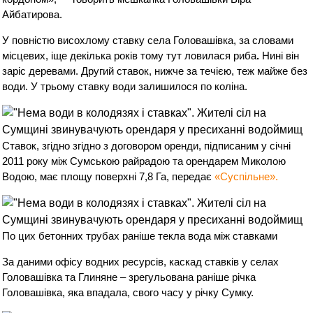
Айбатирова.
У повністю висохлому ставку села Головашівка, за словами
місцевих, іще декілька років тому тут ловилася риба
.
Нині він
заріс деревами.
Другий ставок, нижче за течією, теж майже без
води.
У трьому ставку води залишилося по коліна.
Ставок, згідно згідно з договором оренди, підписаним у січні
2011 року між Сумською райрадою та орендарем Миколою
Водою, має площу поверхні 7,8 Га, передає
«Суспільне».
По цих бетонних трубах раніше текла вода між ставками
За даними офісу водних ресурсів, каскад ставків у селах
Головашівка та Глиняне – зрегульована раніше річка
Головашівка, яка впадала, свого часу у річку Сумку.