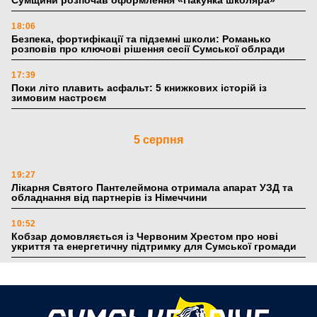
Сумщини розпочав оформлення «Пакунка школяра»
18:06
Безпека, фортифікації та підземні школи: Романько
розповів про ключові рішення сесії Сумської облради
17:39
Поки літо плавить асфальт: 5 книжкових історій із
зимовим настроєм
5 серпня
19:27
Лікарня Святого Пантелеймона отримала апарат УЗД та
обладнання від партнерів із Німеччини
10:52
Кобзар домовляється із Червоним Хрестом про нові
укриття та енергетичну підтримку для Сумської громади
9:15
Понад 8 мільйонів книжок згоріли. Як допомогти «Ранку»
та іншим видавництвам відновитися