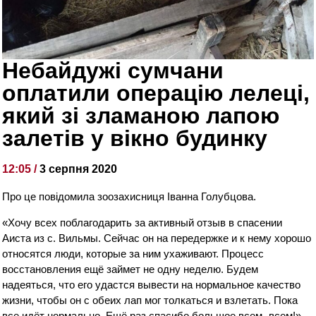
Небайдужі сумчани
оплатили операцію лелеці,
який зі зламаною лапою
залетів у вікно будинку
12:05 /
3 серпня 2020
Про це повідомила зоозахисниця Іванна Голубцова.
«Хочу всех поблагодарить за активный отзыв в спасении
Аиста из с. Вильмы. Сейчас он на передержке и к нему хорошо
относятся люди, которые за ним ухаживают. Процесс
восстановления ещё займет не одну неделю. Будем
надеяться, что его удастся вывести на нормальное качество
жизни, чтобы он с обеих лап мог толкаться и взлетать. Пока
все идёт нормально. Ещё раз спасибо большое всем- всем!»