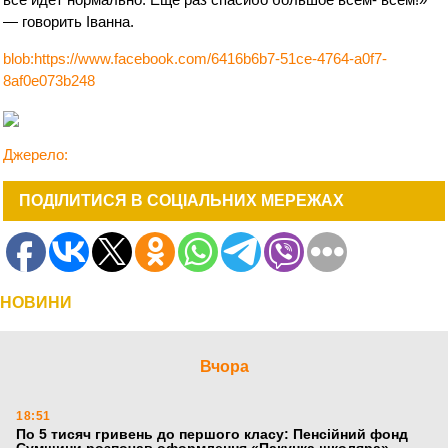
— говорить Іванна.
blob:https://www.facebook.com/6416b6b7-51ce-4764-a0f7-
8af0e073b248
Джерело:
ПОДІЛИТИСЯ В СОЦІАЛЬНИХ МЕРЕЖАХ
НОВИНИ
Вчора
18:51
По 5 тисяч гривень до першого класу: Пенсійний фонд