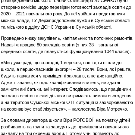
розпорядження міського голови Олександра ЛИСЕНКА було
створено комісію щодо перевірки готовності закладів освіти до
2020 – 2021 навчального року. До неї увійшли представники
міської влади, ГУ Держпродспоживслужби в Сумській області
та міського відділу ДСНС України в Сумській області.
Проведено низку закупівель, капітальних та поточних ремонтів.
Наразі ж працює 80 закладів освіти (з них 38 – загальної
середньої освіти, де планується функціонування 1044 класів).
«Ми дуже раді, що сьогодні, 1 вересня, наші діти пішли до
школи, а першокласників цьогоріч – 28 тисяч. Вони, як і решта,
будуть навчатися у приміщенні закладів, а не дистанційно.
Адже ті знання, які дає кваліфікований вчитель, не здатні
замінити ані батьки, ані інтернет. Сподіваємось, що працівники
закладів освіти та самі дітлахи витримають вимоги сьогодення,
а на території Сумської міської ОТГ ситуація із захворюваністю
на коронавірус стабілізується», – наголосила Віра Мотречко.
За словами директора школи Віри РОГОВОЇ, на початку дітей
розбивають на групи та заводять до приміщення навчального
закладу на три окремих входи. Потому учні прямують до