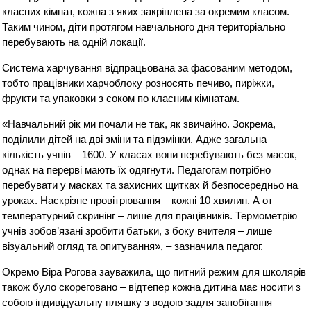
класних кімнат, кожна з яких закріплена за окремим класом.
Таким чином, діти протягом навчального дня територіально
перебувають на одній локації.
Система харчування відпрацьована за фасованим методом,
тобто працівники харчоблоку розносять печиво, пиріжки,
фрукти та упаковки з соком по класним кімнатам.
«Навчальний рік ми почали не так, як звичайно. Зокрема,
поділили дітей на дві зміни та підзмінки. Адже загальна
кількість учнів – 1600. У класах вони перебувають без масок,
однак на перерві мають їх одягнути. Педагогам потрібно
перебувати у масках та захисних щитках й безпосередньо на
уроках. Наскрізне провітрювання – кожні 10 хвилин. А от
температурний скринінг – лише для працівників. Термометрію
учнів зобов’язані зробити батьки, з боку вчителя – лише
візуальний огляд та опитування», – зазначила педагог.
Окремо Віра Рогова зауважила, що питний режим для школярів
також було скореговано – відтепер кожна дитина має носити з
собою індивідуальну пляшку з водою задля запобігання