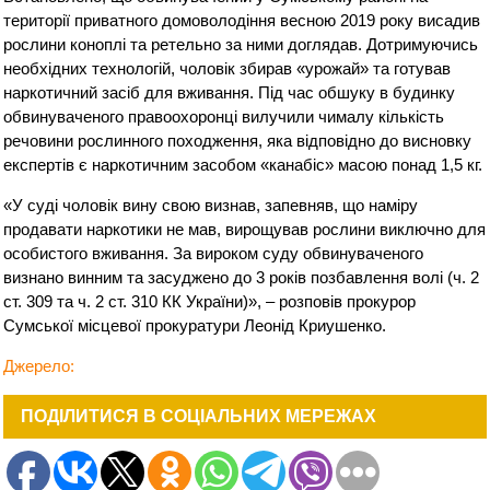
території приватного домоволодіння весною 2019 року висадив
рослини коноплі та ретельно за ними доглядав. Дотримуючись
необхідних технологій, чоловік збирав «урожай» та готував
наркотичний засіб для вживання. Під час обшуку в будинку
обвинуваченого правоохоронці вилучили чималу кількість
речовини рослинного походження, яка відповідно до висновку
експертів є наркотичним засобом «канабіс» масою понад 1,5 кг.
«У суді чоловік вину свою визнав, запевняв, що наміру
продавати наркотики не мав, вирощував рослини виключно для
особистого вживання. За вироком суду обвинуваченого
визнано винним та засуджено до 3 років позбавлення волі (ч. 2
ст. 309 та ч. 2 ст. 310 КК України)», – розповів прокурор
Сумської місцевої прокуратури Леонід Криушенко.
Джерело:
ПОДІЛИТИСЯ В СОЦІАЛЬНИХ МЕРЕЖАХ