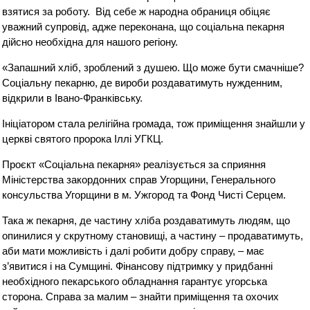
взятися за роботу. Від себе ж народна обраниця обіцяє
уважний супровід, адже переконана, що соціальна пекарня
дійсно необхідна для нашого регіону.
«Запашний хліб, зроблений з душею. Що може бути смачніше?
Соціальну пекарню, де вироби роздаватимуть нужденним,
відкрили в Івано-Франківську.
Ініціатором стала релігійна громада, тож приміщення знайшли у
церкві святого пророка Іллі УГКЦ.
Проєкт «Соціальна пекарня» реалізується за сприяння
Міністерства закордонних справ Угорщини, Генерального
консульства Угорщини в м. Ужгород та Фонд Чисті Серцем.
Така ж пекарня, де частину хліба роздаватимуть людям, що
опинилися у скрутному становищі, а частину – продаватимуть,
аби мати можливість і далі робити добру справу, – має
з’явитися і на Сумщині. Фінансову підтримку у придбанні
необхідного пекарського обладнання гарантує угорська
сторона. Справа за малим – знайти приміщення та охочих