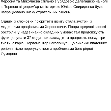
Херсона та Миколаєва спільно з урядовою делегацією на чолі
з Першою віцепрем’єр-міністеркою Юлією Свириденко було
напрацьовано низку стратегічних рішень.
Одним із ключових пріоритетів візиту стала зустріч із
медичними працівниками Херсонщини. Попри щоденні ворожі
обстріли, у надзвичайно складних умовах там продовжують
функціонувати 37 медичних закладів та працюють понад три
тисячі лікарів. Парламентар наголошує, що виклики південних
регіонів тісно перегукуються з проблемами його рідної
Сумщини.