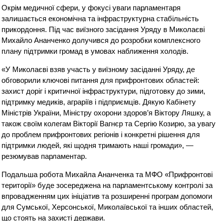
Окрім медичної сфери, у фокусі уваги парламентаря
залишається економічна та інфраструктурна стабільність
прикордоння. Під час виїзного засідання Уряду в Миколаєві
Михайло Ананченко долучився до розробки комплексного
плану підтримки громад в умовах наближення холодів.
«У Миколаєві взяв участь у виїзному засіданні Уряду, де
обговорили ключові питання для прифронтових областей:
захист доріг і критичної інфраструктури, підготовку до зими,
підтримку медиків, аграріїв і підприємців. Дякую Кабінету
Міністрів України, Міністру охорони здоров’я Віктору Ляшку, а
також своїм колегам Вікторії Вагнєр та Сергію Козирю, за увагу
до проблем прифронтових регіонів і конкретні рішення для
підтримки людей, які щодня тримають наші громади», —
резюмував парламентар.
Подальша робота Михайла Ананченка та МФО «Прифронтові
території» буде зосереджена на парламентському контролі за
впровадженням цих ініціатив та розширенні програм допомоги
для Сумської, Херсонської, Миколаївської та інших областей,
що стоять на захисті держави.