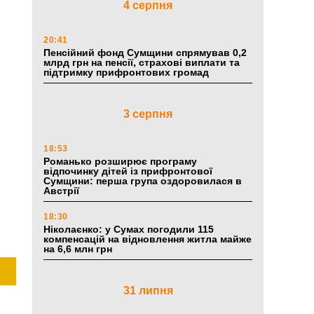
4 серпня
20:41
Пенсійний фонд Сумщини спрямував 0,2
млрд грн на пенсії, страхові виплати та
підтримку прифронтових громад
3 серпня
18:53
Романько розширює програму
відпочинку дітей із прифронтової
Сумщини: перша група оздоровилася в
Австрії
18:30
Ніколаєнко: у Сумах погодили 115
компенсацій на відновлення житла майже
на 6,6 млн грн
31 липня