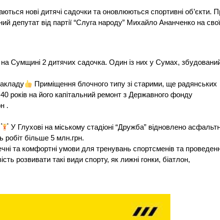
ються нові дитячі садочки та оновлюються спортивні об’єкти. П
ний депутат від партії “Слуга народу” Михайло Ананченко на сво
 на Сумщині 2 дитячих садочка. Один із них у Сумах, збудований
закладу
Приміщення блочного типу зі старими, ще радянських
а 40 років на його капітальний ремонт з Державного фонду
н .
У Глухові на міському стадіоні “Дружба” відновлено асфальт
 робіт більше 5 млн.грн.
зпечні та комфортні умови для тренувань спортсменів та проведен
ть розвивати такі види спорту, як лижні гонки, біатлон,