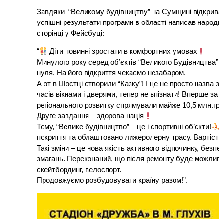
Завдяки “Великому будівництву” на Сумщині відкрива
успішні результати програми в області написав народ
сторінці у Фейсбуці:
“
Діти повинні зростати в комфортних умовах
Минулого року серед об’єктів “Великого Будівництва”
нуля. На його відкриття чекаємо незабаром.
А от в Шостці створили “Казку”! І це не просто назва 
часів вікнами і дверями, тепер не впізнати! Вперше з
регіонального розвитку спрямували майже 10,5 млн.гр
Друге завдання – здорова нація
Тому, “Велике будівництво” – це і спортивні об’єкти!
покриття та облаштовано лижеролерну трасу. Вартість
Такі зміни – це нова якість активного відпочинку, бе
змагань. Переконаний, що після ремонту буде можливіс
скейтбординг, велоспорт.
Продовжуємо розбудовувати країну разом!”.