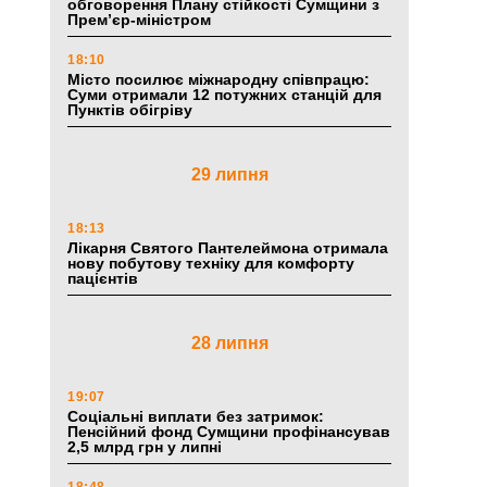
обговорення Плану стійкості Сумщини з
Прем’єр-міністром
18:10
Місто посилює міжнародну співпрацю:
Суми отримали 12 потужних станцій для
Пунктів обігріву
29 липня
18:13
Лікарня Святого Пантелеймона отримала
нову побутову техніку для комфорту
пацієнтів
28 липня
19:07
Соціальні виплати без затримок:
Пенсійний фонд Сумщини профінансував
2,5 млрд грн у липні