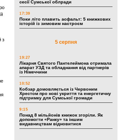
сесії Сумської облради
ро
17:39
їй
Поки літо плавить асфальт: 5 книжкових
історій із зимовим настроєм
 з
5 серпня
19:27
Лікарня Святого Пантелеймона отримала
апарат УЗД та обладнання від партнерів
із Німеччини
не
10:52
Кобзар домовляється із Червоним
Хрестом про нові укриття та енергетичну
ня
підтримку для Сумської громади
9:15
Понад 8 мільйонів книжок згоріли. Як
допомогти «Ранку» та іншим
видавництвам відновитися