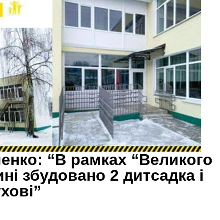
енко: “В рамках “Великого
ні збудовано 2 дитсадка і
хові”