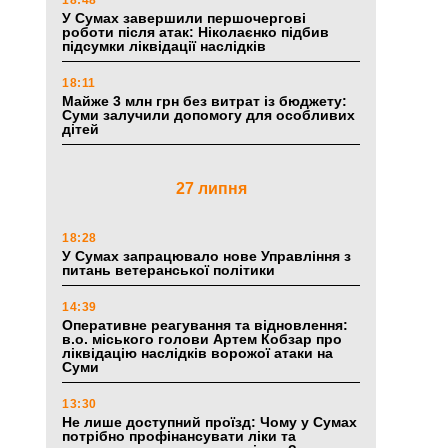
18:48
У Сумах завершили першочергові
роботи після атак: Ніколаєнко підбив
підсумки ліквідації наслідків
18:11
Майже 3 млн грн без витрат із бюджету:
Суми залучили допомогу для особливих
дітей
27 липня
18:28
У Сумах запрацювало нове Управління з
питань ветеранської політики
14:39
Оперативне реагування та відновлення:
в.о. міського голови Артем Кобзар про
ліквідацію наслідків ворожої атаки на
Суми
13:30
Не лише доступний проїзд: Чому у Сумах
потрібно профінансувати ліки та