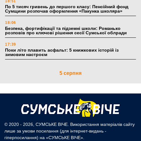
18:51
По 5 тисяч гривень до першого класу: Пенсійний фонд
Сумщини розпочав оформлення «Пакунка школяра»
18:06
Безпека, фортифікації та підземні школи: Романько
розповів про ключові рішення сесії Сумської облради
17:39
Поки літо плавить асфальт: 5 книжкових історій із
зимовим настроєм
5 серпня
19:27
Лікарня Святого Пантелеймона отримала апарат УЗД та
обладнання від партнерів із Німеччини
10:52
Кобзар домовляється із Червоним Хрестом про нові
укриття та енергетичну підтримку для Сумської громади
© 2020 - 2026, СУМСЬКЕ ВІЧЕ. Використання матеріалів сайту
лише за умови посилання (для інтернет-видань -
9:15
гіперпосилання) на «СУМСЬКЕ ВІЧЕ».
Понад 8 мільйонів книжок згоріли. Як допомогти «Ранку»