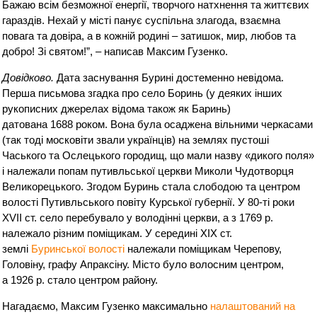
Бажаю всім безможної енергії, творчого натхнення та життєвих
гараздів. Нехай у місті панує суспільна злагода, взаємна
повага та довіра, а в кожній родині – затишок, мир, любов та
добро! Зі святом!”, – написав Максим Гузенко.
Довідково.
Дата заснування Бурині достеменно невідома.
Перша письмова згадка про село Боринь (у деяких інших
рукописних джерелах відома також як Баринь)
датована 1688 роком. Вона була осаджена вільними черкасами
(так тоді московіти звали українців) на землях пустоші
Часького та Ослецького городищ, що мали назву «дикого поля»
і належали попам путивльської церкви Миколи Чудотворця
Великорецького. Згодом Буринь стала слободою та центром
волості Путивльського повіту Курської губернії. У 80-ті роки
XVII ст. село перебувало у володінні церкви, а з 1769 р.
належало різним поміщикам. У середині XIX ст.
землі
Буринської волості
належали поміщикам Черепову,
Головіну, графу Апраксіну. Місто було волосним центром,
а 1926 р. стало центром району.
Нагадаємо, Максим Гузенко максимально
налаштований на