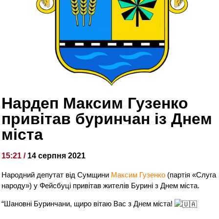
Нардеп Максим Гузенко
привітав буринчан із Днем
міста
15:21 /
14 серпня 2021
Народний депутат від Сумщини
Максим Гузенко
(партія «Слуга
народу») у Фейсбуці привітав жителів Бурині з Днем міста.
“Шановні Буринчани, щиро вітаю Вас з Днем міста!