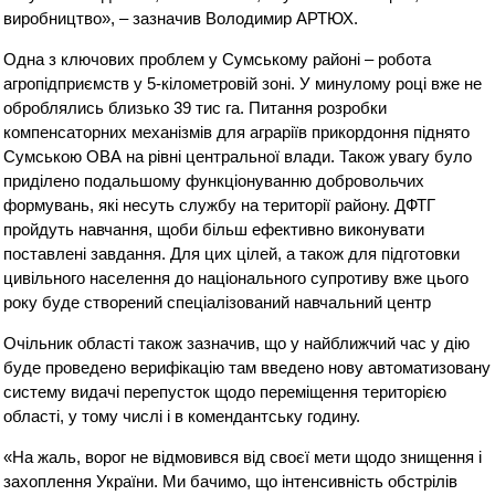
виробництво», – зазначив Володимир АРТЮХ.
Одна з ключових проблем у Сумському районі – робота
агропідприємств у 5-кілометровій зоні. У минулому році вже не
оброблялись близько 39 тис га. Питання розробки
компенсаторних механізмів для аграріїв прикордоння піднято
Сумською ОВА на рівні центральної влади. Також увагу було
приділено подальшому функціонуванню добровольчих
формувань, які несуть службу на території району. ДФТГ
пройдуть навчання, щоби більш ефективно виконувати
поставлені завдання. Для цих цілей, а також для підготовки
цивільного населення до національного супротиву вже цього
року буде створений спеціалізований навчальний центр
Очільник області також зазначив, що у найближчий час у дію
буде проведено верифікацію там введено нову автоматизовану
систему видачі перепусток щодо переміщення територією
області, у тому числі і в комендантську годину.
«На жаль, ворог не відмовився від своєї мети щодо знищення і
захоплення України. Ми бачимо, що інтенсивність обстрілів