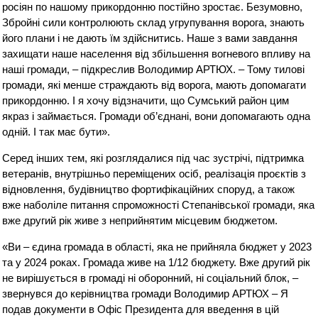
росіян по нашому прикордонню постійно зростає. Безумовно,
Збройні сили контролюють склад угрупування ворога, знають
його плани і не дають їм здійснитись. Наше з вами завдання
захищати наше населення від збільшення вогневого впливу на
наші громади, – підкреслив Володимир АРТЮХ. – Тому тилові
громади, які менше страждають від ворога, мають допомагати
прикордонню. І я хочу відзначити, що Сумський район цим
якраз і займається. Громади об’єднані, вони допомагають одна
одній. І так має бути».
Серед інших тем, які розглядалися під час зустрічі, підтримка
ветеранів, внутрішньо переміщених осіб, реалізація проєктів з
відновлення, будівництво фортифікаційних споруд, а також
вже наболіле питання спроможності Степанівської громади, яка
вже другий рік живе з неприйнятим місцевим бюджетом.
«Ви – єдина громада в області, яка не прийняла бюджет у 2023
та у 2024 роках. Громада живе на 1/12 бюджету. Вже другий рік
не вирішується в громаді ні оборонний, ні соціальний блок, –
звернувся до керівництва громади Володимир АРТЮХ – Я
подав документи в Офіс Президента для введення в цій