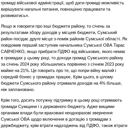
громаді військової адміністрації, щоб дати громаді можливість
вирішувати нагальні питання, повноцінно працювати та
розвиватись».
Якщо ж говорити про інші бюджети району, то січень за
результатами збору доходів у місцеві бюджети, Сумський
район посідає друге місце з-поміж районів Сумської області. Як
повідомив перший заступник начальника Сумської ОВА Тарас
САВЧЕНКО, якщо прибрати ПДФО від військових, якого немає
в громадах у цьому році, то доходи громад Сумського району
за січень 2024 року збільшились порівняно з січнем 2023 року
майже на 21%. Це говорить про те, що попри війну малий і
середній бізнес у громадах працює. Крім цього, в цілому
бюджети Сумського району отримали доходів на 4% більше,
ніж заплановано.
Крім того, досить потужну підтримку в цьому році отримають
громади Сумщини і з державного бюджету. Адже вищими
органами влади були враховані неодноразові звернення
Сумської ОВА щодо включення в дотацію з громадам з
держбюджету, крім втрати надходжень від ПДФО, також втрати