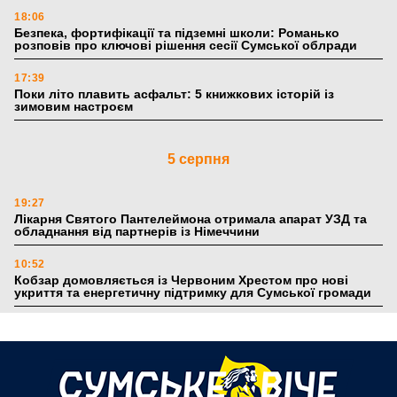
18:06
Безпека, фортифікації та підземні школи: Романько
розповів про ключові рішення сесії Сумської облради
17:39
Поки літо плавить асфальт: 5 книжкових історій із
зимовим настроєм
5 серпня
19:27
Лікарня Святого Пантелеймона отримала апарат УЗД та
обладнання від партнерів із Німеччини
10:52
Кобзар домовляється із Червоним Хрестом про нові
укриття та енергетичну підтримку для Сумської громади
9:15
Понад 8 мільйонів книжок згоріли. Як допомогти «Ранку»
та іншим видавництвам відновитися