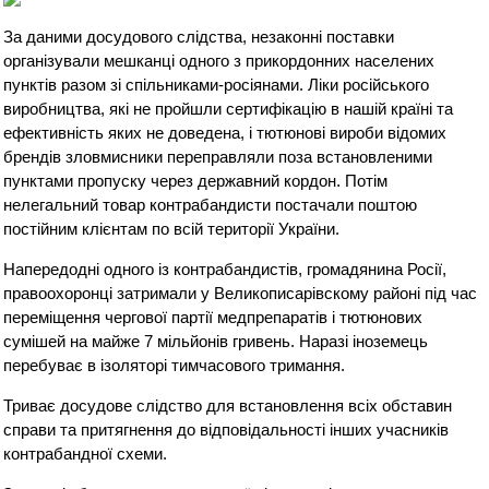
За даними досудового слідства, незаконні поставки
організували мешканці одного з прикордонних населених
пунктів разом зі спільниками-росіянами. Ліки російського
виробництва, які не пройшли сертифікацію в нашій країні та
ефективність яких не доведена, і тютюнові вироби відомих
брендів зловмисники переправляли поза встановленими
пунктами пропуску через державний кордон. Потім
нелегальний товар контрабандисти постачали поштою
постійним клієнтам по всій території України.
Напередодні одного із контрабандистів, громадянина Росії,
правоохоронці затримали у Великописарівскому районі під час
переміщення чергової партії медпрепаратів і тютюнових
сумішей на майже 7 мільйонів гривень. Наразі іноземець
перебуває в ізоляторі тимчасового тримання.
Триває досудове слідство для встановлення всіх обставин
справи та притягнення до відповідальності інших учасників
контрабандної схеми.