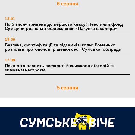
6 серпня
18:51
По 5 тисяч гривень до першого класу: Пенсійний фонд
Сумщини розпочав оформлення «Пакунка школяра»
18:06
Безпека, фортифікації та підземні школи: Романько
розповів про ключові рішення сесії Сумської облради
17:39
Поки літо плавить асфальт: 5 книжкових історій із
зимовим настроєм
5 серпня
19:27
Лікарня Святого Пантелеймона отримала апарат УЗД та
обладнання від партнерів із Німеччини
10:52
Кобзар домовляється із Червоним Хрестом про нові
укриття та енергетичну підтримку для Сумської громади