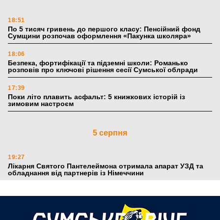
18:51
По 5 тисяч гривень до першого класу: Пенсійний фонд
Сумщини розпочав оформлення «Пакунка школяра»
18:06
Безпека, фортифікації та підземні школи: Романько
розповів про ключові рішення сесії Сумської облради
17:39
Поки літо плавить асфальт: 5 книжкових історій із
зимовим настроєм
5 серпня
19:27
Лікарня Святого Пантелеймона отримала апарат УЗД та
обладнання від партнерів із Німеччини
10:52
Кобзар домовляється із Червоним Хрестом про нові
укриття та енергетичну підтримку для Сумської громади