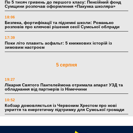
По 5 тисяч гривень до першого класу: Пенсійний фонд
Сумщини розпочав оформлення «Пакунка школяра»
18:06
Безпека, фортифікації та підземні школи: Романько
розповів про ключові рішення сесії Сумської облради
17:39
Поки літо плавить асфальт: 5 книжкових історій із
зимовим настроєм
5 серпня
19:27
Лікарня Святого Пантелеймона отримала апарат УЗД та
обладнання від партнерів із Німеччини
10:52
Кобзар домовляється із Червоним Хрестом про нові
укриття та енергетичну підтримку для Сумської громади
9:15
Понад 8 мільйонів книжок згоріли. Як допомогти «Ранку»
та іншим видавництвам відновитися