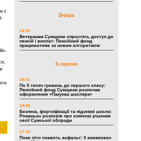
и з
Вчора
0-
18:20
Ветеранам Сумщини спростять доступ до
пенсій і виплат: Пенсійний фонд
працюватиме за новим алгоритмом
йн.
ся,
6 серпня
и
18:51
ати
По 5 тисяч гривень до першого класу:
Пенсійний фонд Сумщини розпочав
оформлення «Пакунка школяра»
18:06
Безпека, фортифікації та підземні школи:
Романько розповів про ключові рішення
сесії Сумської облради
17:39
Поки літо плавить асфальт: 5 книжкових