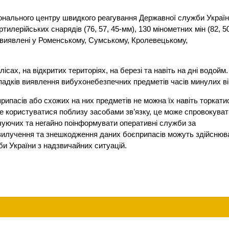
іонального центру швидкого реагування Державної служби Україн
илерійських снарядів (76, 57, 45-мм), 130 мінометних мін (82, 5
ли виявлені у Роменському, Сумському, Кролевецькому,
сах, на відкритих територіях, на березі та навіть на дні водойм.
ипадків виявлення вибухонебезпечних предметів часів минулих ві
ипасів або схожих на них предметів не можна їх навіть торкати
не користуватися поблизу засобами зв’язку, це може спровокуват
чуючих та негайно поінформувати оперативні служби за
вилучення та знешкодження даних боєприпасів можуть здійснюв
би України з надзвичайних ситуацій.