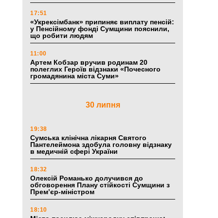
17:51
«Укрексімбанк» припиняє виплату пенсій:
у Пенсійному фонді Сумщини пояснили,
що робити людям
11:00
Артем Кобзар вручив родинам 20
полеглих Героїв відзнаки «Почесного
громадянина міста Суми»
30 липня
19:38
Сумська клінічна лікарня Святого
Пантелеймона здобула головну відзнаку
в медичній сфері України
18:32
Олексій Романько долучився до
обговорення Плану стійкості Сумщини з
Прем’єр-міністром
18:10