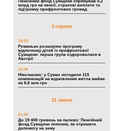
Пенсійний фонд Сумщини спрямував 0,2
млрд грн на пенсії, страхові виплати та
підтримку прифронтових громад
3 серпня
18:53
Романько розширює програму
відпочинку дітей із прифронтової
Сумщини: перша група оздоровилася в
Австрії
18:30
Ніколаєнко: у Сумах погодили 115
компенсацій на відновлення житла майже
на 6,6 млн грн
31 липня
21:00
До 19 400 гривень на паливо: Пенсійний
фонд Сумщини пояснив, як отримати
допомогу на зиму