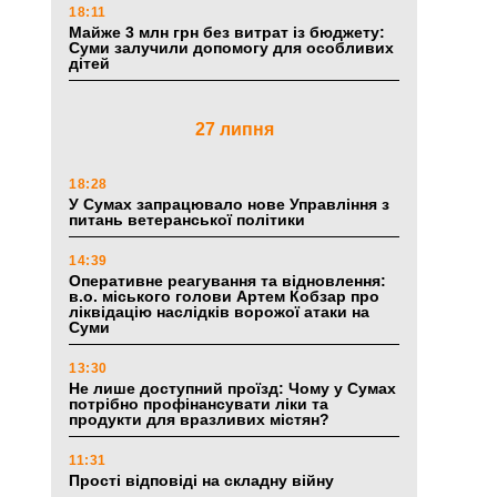
18:11
Майже 3 млн грн без витрат із бюджету:
Суми залучили допомогу для особливих
дітей
27 липня
18:28
У Сумах запрацювало нове Управління з
питань ветеранської політики
14:39
Оперативне реагування та відновлення:
в.о. міського голови Артем Кобзар про
ліквідацію наслідків ворожої атаки на
Суми
13:30
Не лише доступний проїзд: Чому у Сумах
потрібно профінансувати ліки та
продукти для вразливих містян?
11:31
Прості відповіді на складну війну