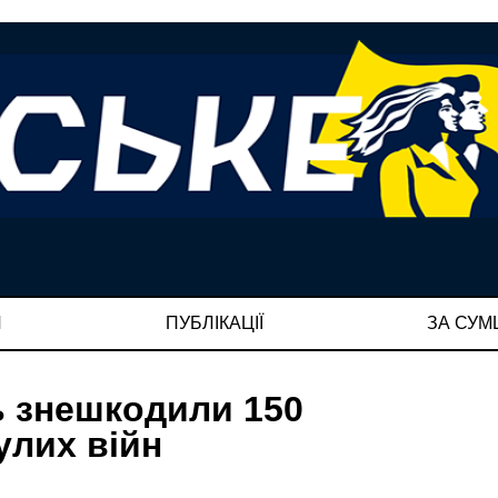
И
ПУБЛІКАЦІЇ
ЗА СУ
ь знешкодили 150
улих війн