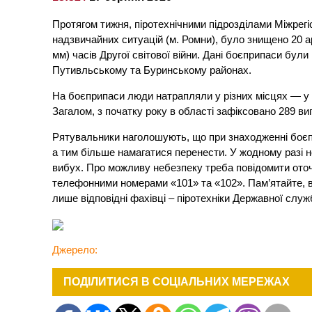
Протягом тижня, піротехнічними підрозділами Міжрег
надзвичайних ситуацій (м. Ромни), було знищено 20 арт
мм) часів Другої світової війни. Дані боєприпаси бу
Путивльському та Буринському районах.
На боєприпаси люди натрапляли у різних місцях — у лі
Загалом, з початку року в області зафіксовано 289 в
Рятувальники наголошують, що при знаходженні боєпр
а тим більше намагатися перенести. У жодному разі 
вибух. Про можливу небезпеку треба повідомити ото
телефонними номерами «101» та «102». Пам’ятайте, 
лише відповідні фахівці – піротехніки Державної служ
Джерело:
ПОДІЛИТИСЯ В СОЦІАЛЬНИХ МЕРЕЖАХ