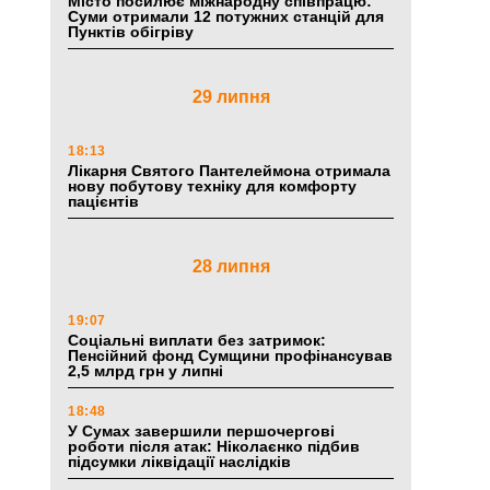
Місто посилює міжнародну співпрацю:
Суми отримали 12 потужних станцій для
Пунктів обігріву
29 липня
18:13
Лікарня Святого Пантелеймона отримала
нову побутову техніку для комфорту
пацієнтів
28 липня
19:07
Соціальні виплати без затримок:
Пенсійний фонд Сумщини профінансував
2,5 млрд грн у липні
18:48
У Сумах завершили першочергові
роботи після атак: Ніколаєнко підбив
підсумки ліквідації наслідків