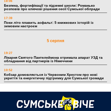
18:06
Безпека, фортифікації та підземні школи: Романько
розповів про ключові рішення сесії Сумської облради
17:39
Поки літо плавить асфальт: 5 книжкових історій із
зимовим настроєм
5 серпня
19:27
Лікарня Святого Пантелеймона отримала апарат УЗД та
обладнання від партнерів із Німеччини
10:52
Кобзар домовляється із Червоним Хрестом про нові
укриття та енергетичну підтримку для Сумської громади
9:15
Понад 8 мільйонів книжок згоріли. Як допомогти «Ранку»
та іншим видавництвам відновитися
4 серпня