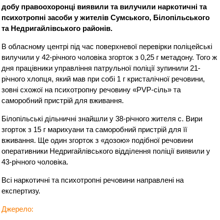
добу правоохоронці виявили та вилучили наркотичні та
психотропні засоби у жителів Сумського, Білопільського
та Недригайлівського районів.
В обласному центрі під час поверхневої перевірки поліцейські
вилучили у 42-річного чоловіка згорток з 0,25 г метадону. Того ж
дня працівники управління патрульної поліції зупинили 21-
річного хлопця, який мав при собі 1 г кристалічної речовини,
зовні схожої на психотропну речовину «PVP-сіль» та
саморобний пристрій для вживання.
Білопільські дільничні знайшли у 38-річного жителя с. Вири
згорток з 15 г марихуани та саморобний пристрій для її
вживання. Ще один згорток з «дозою» подібної речовини
оперативники Недригайлівського відділення поліції виявили у
43-річного чоловіка.
Всі наркотичні та психотропні речовини направлені на
експертизу.
Джерело: