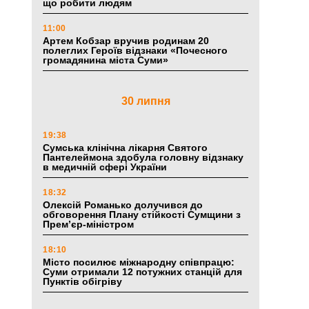
що робити людям
11:00
Артем Кобзар вручив родинам 20
полеглих Героїв відзнаки «Почесного
громадянина міста Суми»
30 липня
19:38
Сумська клінічна лікарня Святого
Пантелеймона здобула головну відзнаку
в медичній сфері України
18:32
Олексій Романько долучився до
обговорення Плану стійкості Сумщини з
Прем’єр-міністром
18:10
Місто посилює міжнародну співпрацю:
Суми отримали 12 потужних станцій для
Пунктів обігріву