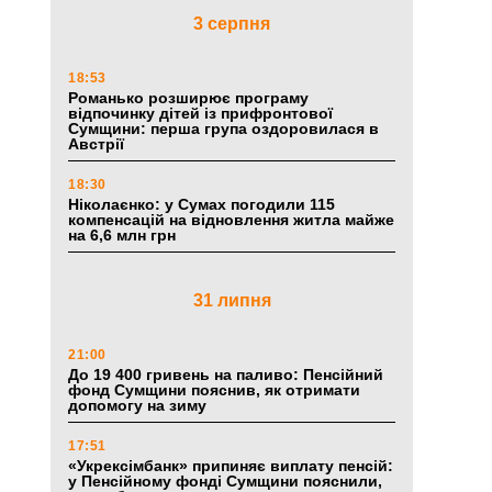
3 серпня
18:53
Романько розширює програму
відпочинку дітей із прифронтової
Сумщини: перша група оздоровилася в
Австрії
18:30
Ніколаєнко: у Сумах погодили 115
компенсацій на відновлення житла майже
на 6,6 млн грн
31 липня
21:00
До 19 400 гривень на паливо: Пенсійний
фонд Сумщини пояснив, як отримати
допомогу на зиму
17:51
«Укрексімбанк» припиняє виплату пенсій:
у Пенсійному фонді Сумщини пояснили,