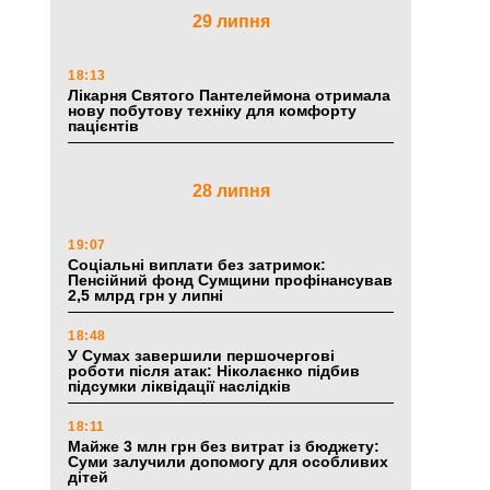
29 липня
18:13
Лікарня Святого Пантелеймона отримала
нову побутову техніку для комфорту
пацієнтів
28 липня
19:07
Соціальні виплати без затримок:
Пенсійний фонд Сумщини профінансував
2,5 млрд грн у липні
18:48
У Сумах завершили першочергові
роботи після атак: Ніколаєнко підбив
підсумки ліквідації наслідків
18:11
Майже 3 млн грн без витрат із бюджету:
Суми залучили допомогу для особливих
дітей