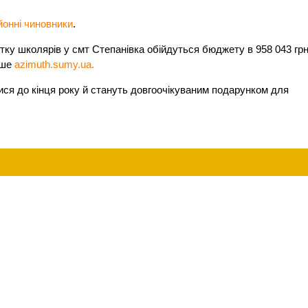
йонні чиновники
.
тку школярів у смт Степанівка обійдуться бюджету в 958 043 грн
ише
azimuth.sumy.ua.
ся до кінця року й стануть довгоочікуваним подарунком для