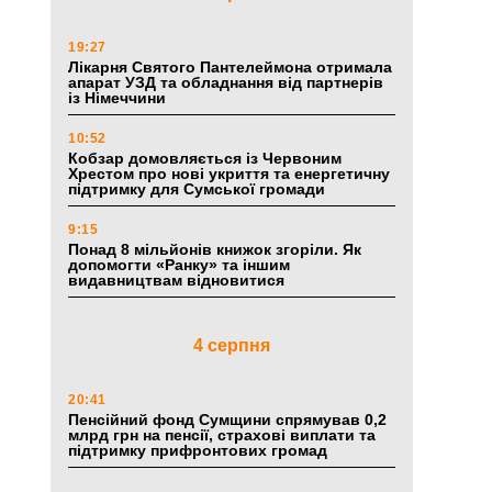
19:27
Лікарня Святого Пантелеймона отримала
апарат УЗД та обладнання від партнерів
із Німеччини
10:52
Кобзар домовляється із Червоним
Хрестом про нові укриття та енергетичну
підтримку для Сумської громади
9:15
Понад 8 мільйонів книжок згоріли. Як
допомогти «Ранку» та іншим
видавництвам відновитися
4 серпня
20:41
Пенсійний фонд Сумщини спрямував 0,2
млрд грн на пенсії, страхові виплати та
підтримку прифронтових громад