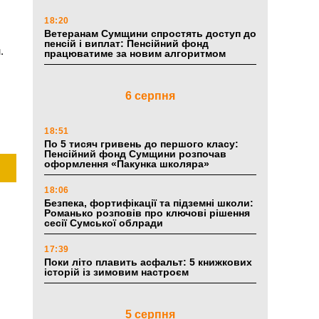
18:20
Ветеранам Сумщини спростять доступ до
пенсій і виплат: Пенсійний фонд
.
працюватиме за новим алгоритмом
6 серпня
18:51
По 5 тисяч гривень до першого класу:
Пенсійний фонд Сумщини розпочав
оформлення «Пакунка школяра»
18:06
Безпека, фортифікації та підземні школи:
Романько розповів про ключові рішення
сесії Сумської облради
17:39
Поки літо плавить асфальт: 5 книжкових
історій із зимовим настроєм
5 серпня