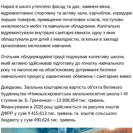
Наразі в школі утеплено фасад та дах, замінені вікна,
відремонтовано спортивну та актову зали, харчоблок, коридори
перших поверхів, приміщення початкових класів, поступово
оновлюються меблі та навчальне обладнання. Капітально
відремонтували внутрішні санітарні кімнати, одну з яких
облаштували для дітей з інвалідністю, оскільки в закладі
організовано інклюзивне навчання.
Очільник облдержадміністрації подякував колективу школи,
який активно здійснював підготовку до початку навчального
року та наголосив на обов’язковому дотриманні безпеки
навчального процесу, карантинних обмежень і санітарних вимог.
Довідково. Загальна кошторисна вартість об’єкта Великого
будівництва «Нижньосироватська загальноосвітня школа I–III
ступеня ім. Б. Грінченка» – 13 898,854 тис. гривень.
Фінансування в 2020 році здійснюється за рахунок коштів
ДФРР у сумі 4 415,613 тис. гривень та коштів сільського
бюджету у сумі 490,624 тис. гривень.