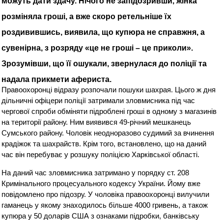
можуть дати здачу. Нічого не запідозривши, жінка
розміняла гроші, а вже скоро ретельніше їх
роздивившись, виявила, що купюра не справжня, а
сувенірна, з розряду «це не гроші – це приколи».
Зрозумівши, що її ошукали, звернулася до поліції та
надала прикмети афериста.
Правоохоронці відразу розпочали пошуки шахрая. Цього ж дня
дільничні офіцери поліції затримали зловмисника під час
чергової спроби обміняти підроблені гроші в одному з магазинів
на території району. Ним виявився 49-річний мешканець
Сумського району. Чоловік неодноразово судимий за вчинення
крадіжок та шахрайств. Крім того, встановлено, що на даний
час він перебуває у розшуку поліцією Харківської області.
На даний час зловмисника затримано у порядку ст. 208
Кримінального процесуального кодексу України. Йому вже
повідомлено про підозру. У чоловіка правоохоронці вилучили
гаманець у якому знаходилось більше 4000 гривень, а також
купюра у 50 доларів США з ознаками підробки, банківську