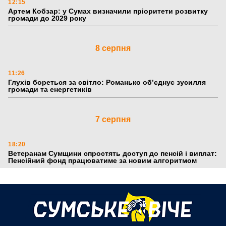
12:15
Артем Кобзар: у Сумах визначили пріоритети розвитку
громади до 2029 року
8 серпня
11:26
Глухів бореться за світло: Романько об’єднує зусилля
громади та енергетиків
7 серпня
18:20
Ветеранам Сумщини спростять доступ до пенсій і виплат:
Пенсійний фонд працюватиме за новим алгоритмом
6 серпня
18:51
По 5 тисяч гривень до першого класу: Пенсійний фонд