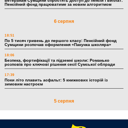
Ветеранам Сумщини спростять доступ до пенсій і виплат:
Пенсійний фонд працюватиме за новим алгоритмом
6 серпня
18:51
По 5 тисяч гривень до першого класу: Пенсійний фонд
Сумщини розпочав оформлення «Пакунка школяра»
18:06
Безпека, фортифікації та підземні школи: Романько
розповів про ключові рішення сесії Сумської облради
17:39
Поки літо плавить асфальт: 5 книжкових історій із
зимовим настроєм
5 серпня
19:27
Лікарня Святого Пантелеймона отримала апарат УЗД та
обладнання від партнерів із Німеччини