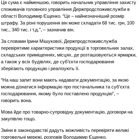
Ця сума є найменшою, говорить начальник управління захисту
споживачів головного управління Держпродспоживслужби в
області Володимир Єщенко. “Це – найнезначніший розмір
штрафу. За різні порушення він може складати 68 тис. грн, 100
тис., 340 тис. і т.д.”, – зазначив він.
За словами Ірини Мішукової, Держпродспоживслужба
перевірятиме характеристики продукції в торговельних залах,
складських приміщеннях, місцях, де розташовуються ярмарки,
а також у всіх будівлях, де суб’єкти господарювання
зберігають продукцію і реалізують її.
“На наш запит вони мають надавати документацію, за якою
можна дізнатися інформацію про постачальника та суб’єкта
господарювання, якому було поставлено продукцію”, –
говорить вона.
Мова йде про товарно-супровідну документацію, договори на
закупівлю тощо.
Зміни в законодавстві дадуть можливість перевіряти великі
торговельні мережі, розповів Володимир Єщенко.