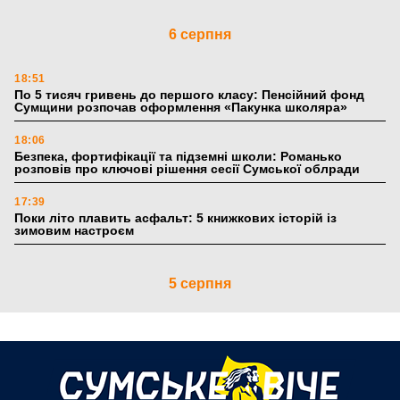
6 серпня
18:51
По 5 тисяч гривень до першого класу: Пенсійний фонд
Сумщини розпочав оформлення «Пакунка школяра»
18:06
Безпека, фортифікації та підземні школи: Романько
розповів про ключові рішення сесії Сумської облради
17:39
Поки літо плавить асфальт: 5 книжкових історій із
зимовим настроєм
5 серпня
19:27
Лікарня Святого Пантелеймона отримала апарат УЗД та
обладнання від партнерів із Німеччини
10:52