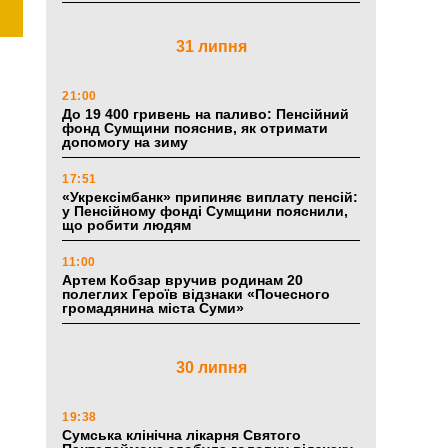
31 липня
21:00
До 19 400 гривень на паливо: Пенсійний
фонд Сумщини пояснив, як отримати
допомогу на зиму
17:51
«Укрексімбанк» припиняє виплату пенсій:
у Пенсійному фонді Сумщини пояснили,
що робити людям
11:00
Артем Кобзар вручив родинам 20
полеглих Героїв відзнаки «Почесного
громадянина міста Суми»
30 липня
19:38
Сумська клінічна лікарня Святого