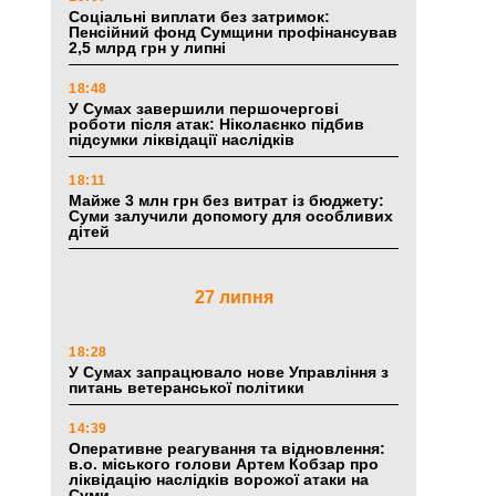
Соціальні виплати без затримок:
Пенсійний фонд Сумщини профінансував
2,5 млрд грн у липні
18:48
У Сумах завершили першочергові
роботи після атак: Ніколаєнко підбив
підсумки ліквідації наслідків
18:11
Майже 3 млн грн без витрат із бюджету:
Суми залучили допомогу для особливих
дітей
27 липня
18:28
У Сумах запрацювало нове Управління з
питань ветеранської політики
14:39
Оперативне реагування та відновлення:
в.о. міського голови Артем Кобзар про
ліквідацію наслідків ворожої атаки на
Суми