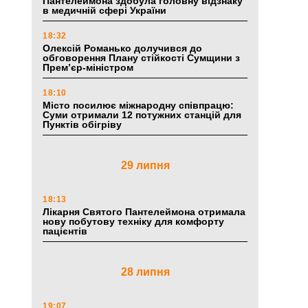
Пантелеймона здобула головну відзнаку
в медичній сфері України
18:32
Олексій Романько долучився до
обговорення Плану стійкості Сумщини з
Прем’єр-міністром
18:10
Місто посилює міжнародну співпрацю:
Суми отримали 12 потужних станцій для
Пунктів обігріву
29 липня
18:13
Лікарня Святого Пантелеймона отримала
нову побутову техніку для комфорту
пацієнтів
28 липня
19:07