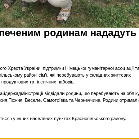
печеним родинам нададуть
о Хреста України, підтримки Німецької гуманітарної асоціації т
ільському районі сім’ї, які перебувають у складних життєвих
продуктових та гігієнічних наборів.
айдержадміністрації відвідали родини, що перебувають на облік
рхня Пожня, Веселе, Самотоївка та Чернеччина. Родини отримал
ться і у інших населених пунктах Краснопільського району.