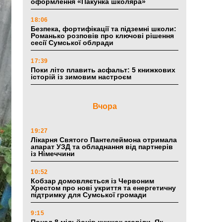
оформлення «Пакунка школяра»
18:06
Безпека, фортифікації та підземні школи:
Романько розповів про ключові рішення
сесії Сумської облради
17:39
Поки літо плавить асфальт: 5 книжкових
історій із зимовим настроєм
Вчора
19:27
Лікарня Святого Пантелеймона отримала
апарат УЗД та обладнання від партнерів
із Німеччини
10:52
Кобзар домовляється із Червоним
Хрестом про нові укриття та енергетичну
підтримку для Сумської громади
9:15