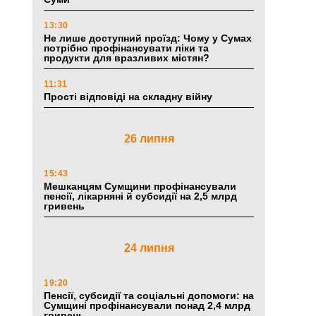
13:30
Не лише доступний проїзд: Чому у Сумах
потрібно профінансувати ліки та
продукти для вразливих містян?
11:31
Прості відповіді на складну війну
26 липня
15:43
Мешканцям Сумщини профінансували
пенсії, лікарняні й субсидії на 2,5 млрд
гривень
24 липня
19:20
Пенсії, субсидії та соціальні допомоги: на
Сумщині профінансували понад 2,4 млрд
гривень