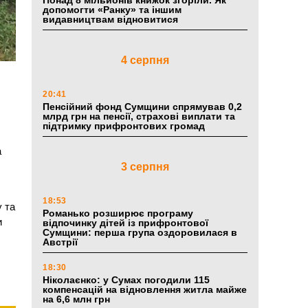
Понад 8 мільйонів книжок згоріли. Як
допомогти «Ранку» та іншим
видавництвам відновитися
4 серпня
20:41
Пенсійний фонд Сумщини спрямував 0,2
млрд грн на пенсії, страхові виплати та
підтримку прифронтових громад
а
3 серпня
18:53
у та
Романько розширює програму
и
відпочинку дітей із прифронтової
Сумщини: перша група оздоровилася в
Австрії
18:30
Ніколаєнко: у Сумах погодили 115
компенсацій на відновлення житла майже
на 6,6 млн грн