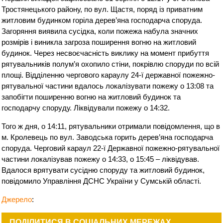
Тростянецького району, по вул. Щастя, поряд із приватним
житловим будинком горіла дерев’яна господарча споруда.
Загоряння виявила сусідка, коли пожежа набула значних
розмірів і виникла загроза поширення вогню на житловий
будинок. Через несвоєчасність виклику на момент прибуття
рятувальників полум’я охопило стіни, покрівлю споруди по всій
площі. Відділенню чергового караулу 24-ї державної пожежно-
рятувальної частини вдалось локалізувати пожежу о 13:08 та
запобігти поширенню вогню на житловий будинок та
господарчу споруду. Ліквідували пожежу о 14:32.
Того ж дня, о 14:11, рятувальники отримали повідомлення, що в
м. Кролевець по вул. Заводська горить дерев’яна господарча
споруда. Черговий караул 22-ї Державної пожежно-рятувальної
частини локалізував пожежу о 14:33, о 15:45 – ліквідував.
Вдалося врятувати сусідню споруду та житловий будинок,
повідомило Управління ДСНС України у Сумській області.
Джерело
:
ПОДІЛИТИСЯ В СОЦІАЛЬНИХ МЕРЕЖАХ