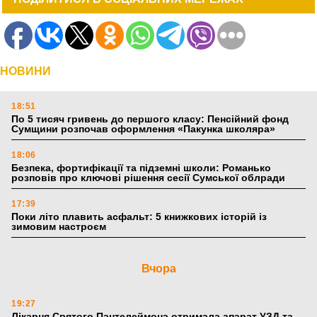
НОВИНИ
18:51
По 5 тисяч гривень до першого класу: Пенсійний фонд
Сумщини розпочав оформлення «Пакунка школяра»
18:06
Безпека, фортифікації та підземні школи: Романько
розповів про ключові рішення сесії Сумської облради
17:39
Поки літо плавить асфальт: 5 книжкових історій із
зимовим настроєм
Вчора
19:27
Лікарня Святого Пантелеймона отримала апарат УЗД та