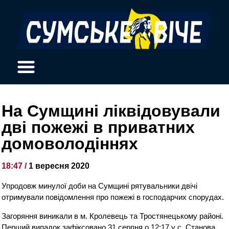
На Сумщині ліквідовували
дві пожежі в приватних
домоволодіннях
18:47 /
1 вересня 2020
Упродовж минулої доби на Сумщині рятувальники двічі
отримували повідомлення про пожежі в господарчих спорудах.
Загоряння виникали в м. Кролевець та Тростянецькому районі.
Перший випадок зафіксовано 31 серпня о 12:17 у с. Станова