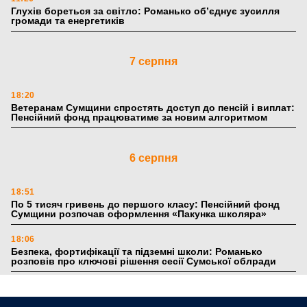
Глухів бореться за світло: Романько об’єднує зусилля
громади та енергетиків
7 серпня
18:20
Ветеранам Сумщини спростять доступ до пенсій і виплат:
Пенсійний фонд працюватиме за новим алгоритмом
6 серпня
18:51
По 5 тисяч гривень до першого класу: Пенсійний фонд
Сумщини розпочав оформлення «Пакунка школяра»
18:06
Безпека, фортифікації та підземні школи: Романько
розповів про ключові рішення сесії Сумської облради
17:39
Поки літо плавить асфальт: 5 книжкових історій із