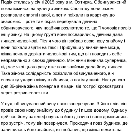
Подія сталась у січні 2019 року в м. Охтирка. Обвинувачений
познайомився на вулиці з жінкою. Спочатку вони разом
розпивали спиртні напої, а потім поїхали на квартиру до
знайомих. Проте там якраз перебувала дівчина
обвинуваченого, яку неабияк розлютило те, що її чоловік привів
іншу жінку. На цьому ґрунті вони посварились, дівчина дала
ляпаса чоловікові. Після чого він забрав свою нову знайому і
вони поїхали звідти на таксі. Прибувши у визначене місце,
жінка почала дорікати чоловікові тим, що він поводить себе
неправильно зі своєю дівчиною. Між ними виникла суперечка,
під час якої цього разу вже нова знайома дала йому ляпаса.
Така жіноча солідарність розізлила обвинуваченого, він
спочатку ударив жінку в обличчя, а потім у живіт. Наступного
дня 36-річна жінка померла в лікарні від гострої крововтрати
через розрив селезінки.
У суді обвинувачений вину свою заперечував. З його слів, він
провів свою нову знайому до будинку і пішов додому. Однак у
цей час йому зателефонувала його дівчина і вони домовились
про зустріч, тому він повернувся. Проходячи повз будинок, де
залишилась його знайома, він побачив, що жінка лежить на