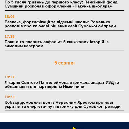
По 5 тисяч гривень до першого класу: Пенсійний фонд
Сумщини розпочав оформлення «Пакунка школяра»
18:06
Безпека, фортифікації та підземні школи: Романько
розповів про ключові рішення сесії Сумської облради
17:39
Поки літо плавить асфальт: 5 книжкових історій із
зимовим настроєм
5 серпня
19:27
Лікарня Святого Пантелеймона отримала апарат УЗД та
обладнання від партнерів із Німеччини
10:52
Кобзар домовляється із Червоним Хрестом про нові
укриття та енергетичну підтримку для Сумської громади
9:15
Понад 8 мільйонів книжок згоріли. Як допомогти «Ранку»
та іншим видавництвам відновитися