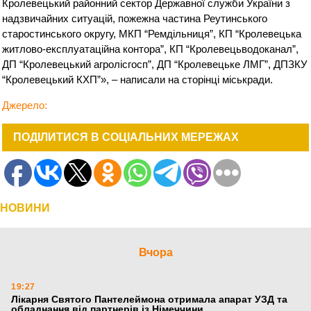
Кролевецький районний сектор Державної служби України з
надзвичайних ситуацій, пожежна частина Реутинського
старостинського округу, МКП “Ремдільниця”, КП “Кролевецька
житлово-експлуатаційна контора”, КП “Кролевецьводоканал”,
ДП “Кролевецький агролісгосп”, ДП “Кролевецьке ЛМГ”, ДПЗКУ
“Кролевецький КХП”», – написали на сторінці міськради.
Джерело:
ПОДІЛИТИСЯ В СОЦІАЛЬНИХ МЕРЕЖАХ
НОВИНИ
Вчора
19:27
Лікарня Святого Пантелеймона отримала апарат УЗД та
обладнання від партнерів із Німеччини