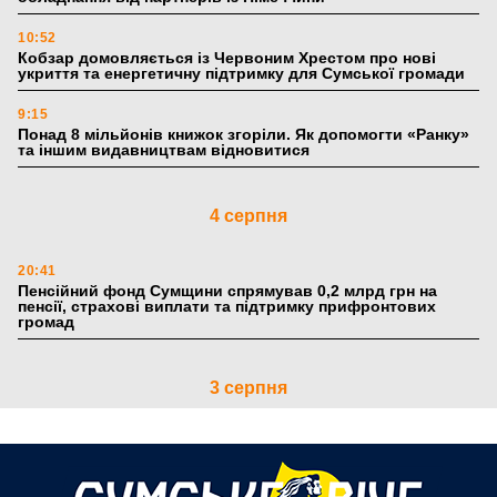
10:52
Кобзар домовляється із Червоним Хрестом про нові
укриття та енергетичну підтримку для Сумської громади
9:15
Понад 8 мільйонів книжок згоріли. Як допомогти «Ранку»
та іншим видавництвам відновитися
4 серпня
20:41
Пенсійний фонд Сумщини спрямував 0,2 млрд грн на
пенсії, страхові виплати та підтримку прифронтових
громад
3 серпня
18:53
Романько розширює програму відпочинку дітей із
прифронтової Сумщини: перша група оздоровилася в
Австрії