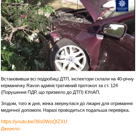
Встановивши всі подробиці ДТП, інспектори склали на 40-річну
керманичку Ravon адміністративний протокол за ст. 124
(Порушення ПДР, що призвело до ДТП) КУпАП.
Згодом, того ж дня, жінка звернулася до лікарні для отримання
медичної допомоги. Наразі проводиться подальша перевірка.
https://youtu.be/36s0WoQlZXU
Джерело: