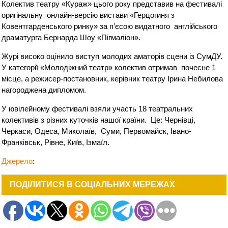
Колектив театру «Кураж» цього року представив на фестивалі
оригінальну онлайн-версію вистави «Герцогиня з
Ковентгарденського ринку» за п’єсою видатного англійського
драматурга Бернарда Шоу «Пігмаліон».
Журі високо оцінило виступ молодих аматорів сцени із СумДУ.
У категорії «Молодіжний театр» колектив отримав почесне 1
місце, а режисер-постановник, керівник театру Ірина Небилова
нагороджена дипломом.
У ювілейному фестивалі взяли участь 18 театральних
колективів з різних куточків нашої країни. Це: Чернівці,
Черкаси, Одеса, Миколаїв, Суми, Первомайск, Івано-
Франківськ, Рівне, Київ, Ізмаїл.
Джерело
:
ПОДІЛИТИСЯ В СОЦІАЛЬНИХ МЕРЕЖАХ