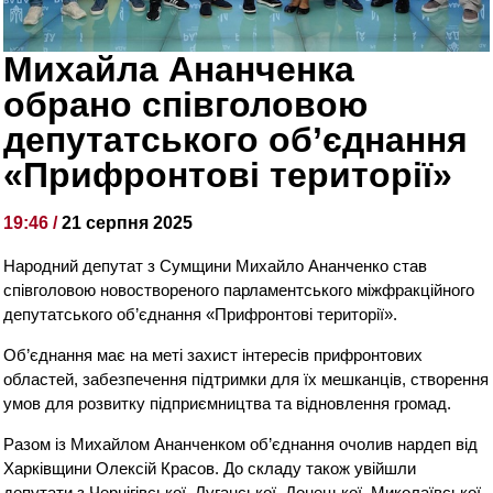
Михайла Ананченка
обрано співголовою
депутатського об’єднання
«Прифронтові території»
19:46 /
21 серпня 2025
Народний депутат з Сумщини Михайло Ананченко став
співголовою новоствореного парламентського міжфракційного
депутатського об’єднання «Прифронтові території».
Об’єднання має на меті захист інтересів прифронтових
областей, забезпечення підтримки для їх мешканців, створення
умов для розвитку підприємництва та відновлення громад.
Разом із Михайлом Ананченком об’єднання очолив нардеп від
Харківщини Олексій Красов. До складу також увійшли
депутати з Чернігівської, Луганської, Донецької, Миколаївської,