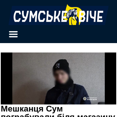
Мешканця Сум
пограбували біля магазину