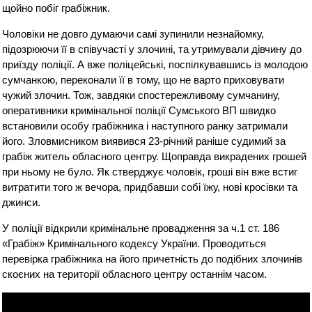
щойно побіг грабіжник.
Чоловіки не довго думаючи самі зупинили незнайомку,
підозрюючи її в співучасті у злочині, та утримували дівчину до
приїзду поліції. А вже поліцейські, поспілкувавшись із молодою
сумчанкою, переконали її в тому, що не варто приховувати
чужий злочин. Тож, завдяки спостережливому сумчанину,
оперативники кримінальної поліції Сумського ВП швидко
встановили особу грабіжника і наступного ранку затримали
його. Зловмисником виявився 23-річний раніше судимий за
грабіж житель обласного центру. Щоправда викрадених грошей
при ньому не було. Як стверджує чоловік, гроші він вже встиг
витратити того ж вечора, придбавши собі їжу, нові кросівки та
джинси.
У поліції відкрили кримінальне провадження за ч.1 ст. 186
«Грабіж» Кримінального кодексу України. Проводиться
перевірка грабіжника на його причетність до подібних злочинів
скоєних на території обласного центру останнім часом.