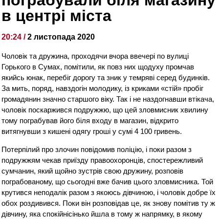
в центрі міста
20:24 /
2 листопада 2020
Чоловік та дружина, проходячи вчора ввечері по вулиці
Горького в Сумах, помітили, як повз них щодуху промчав
якийсь юнак, перебіг дорогу та зник у темряві серед будинків.
За мить, поряд, навздогін молодику, із криками «стій» пробіг
громадянин значно старшого віку. Так і не наздогнавши втікача,
чоловік поскаржився подружжю, що цей зловмисник хвилину
тому пограбував його біля входу в магазин, відкрито
витягнувши з кишені одягу гроші у сумі 4 100 гривень.
Потерпілий про злочин повідомив поліцію, і поки разом з
подружжям чекав приїзду правоохоронців, спостережливий
сумчанин, який щойно зустрів свою дружину, розповів
пограбованому, що сьогодні вже бачив цього зловмисника. Той
крутився неподалік разом з якоюсь дівчиною, і чоловік добре їх
обох роздивився. Поки він розповідав це, як знову помітив ту ж
дівчину, яка спокійнісінько йшла в тому ж напрямку, в якому