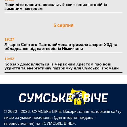
Поки літо плавить асфальт: 5 книжкових історій із
зимовим настроєм
5 серпня
19:27
Лікарня Святого Пантелеймона отримала апарат УЗД та
обладнання від партнерів із Німеччини
10:52
Кобзар домовляється із Червоним Хрестом про нові
укриття та енергетичну підтримку для Сумської громади
9:15
Понад 8 мільйонів книжок згоріли. Як допомогти «Ранку»
та іншим видавництвам відновитися
4 серпня
© 2020 - 2026, СУМСЬКЕ ВІЧЕ. Використання матеріалів сайту
лише за умови посилання (для інтернет-видань -
20:41
гіперпосилання) на «СУМСЬКЕ ВІЧЕ».
Пенсійний фонд Сумщини спрямував 0,2 млрд грн на