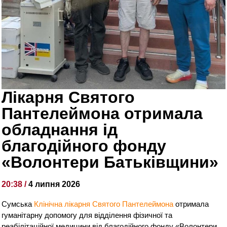
Лікарня Святого
Пантелеймона отримала
обладнання ід
благодійного фонду
«Волонтери Батьківщини»
20:38 /
4 липня 2026
Сумська
Клінічна лікарня Святого Пантелеймона
отримала
гуманітарну допомогу для відділення фізичної та
реабілітаційної медицини від благодійного фонду «Волонтери