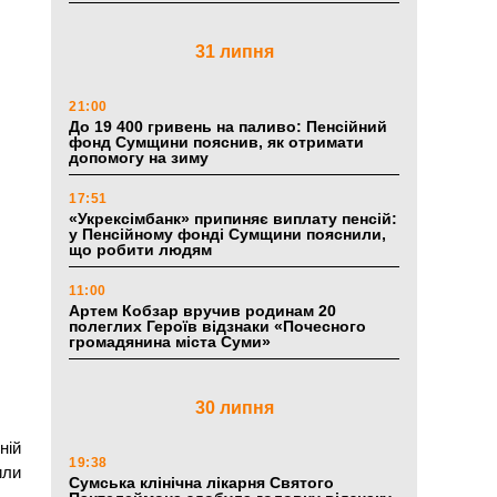
31 липня
21:00
До 19 400 гривень на паливо: Пенсійний
фонд Сумщини пояснив, як отримати
допомогу на зиму
17:51
«Укрексімбанк» припиняє виплату пенсій:
у Пенсійному фонді Сумщини пояснили,
що робити людям
11:00
Артем Кобзар вручив родинам 20
полеглих Героїв відзнаки «Почесного
громадянина міста Суми»
30 липня
ній
19:38
или
Сумська клінічна лікарня Святого