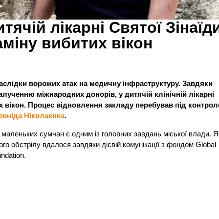
итячій лікарні Святої Зінаїд
міну вибитих вікон
слідки ворожих атак на медичну інфраструктуру. Завдяки
алученню міжнародних донорів, у дитячій клінічній лікарні
х вікон. Процес відновлення закладу перебував під контро
еоніда Ніколаєнка
.
маленьких сумчан є одним із головних завдань міської влади. Я
го обстрілу вдалося завдяки дієвій комунікації з фондом Global
ndation.