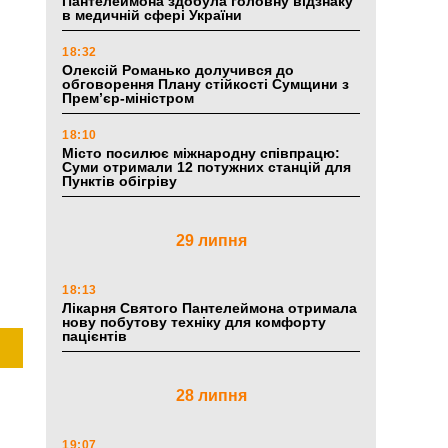
Пантелеймона здобула головну відзнаку
в медичній сфері України
18:32
Олексій Романько долучився до
обговорення Плану стійкості Сумщини з
Прем’єр-міністром
18:10
Місто посилює міжнародну співпрацю:
Суми отримали 12 потужних станцій для
Пунктів обігріву
о
29 липня
18:13
Лікарня Святого Пантелеймона отримала
нову побутову техніку для комфорту
пацієнтів
28 липня
19:07