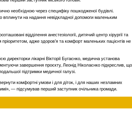
ично необхідною через специфіку пошкодженої будівлі.
но вплинути на надання невідкладної допомоги маленьким
ташовані відділення анестезіології, дитячий центр хірургії та
 пріоритетом, адже здоров’я та комфорт маленьких пацієнтів не
єю директорки лікарні Вікторії Бугаєнко, медична установа
оментуючи завершення проєкту, Леонід Ніколаєнко підкреслив, щ
подальшої підтримки медичної галузі.
рнути комфортні умови і для діток, і для наших незламних
имі», — підсумував перший заступник очільника громади.