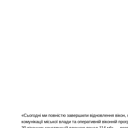
«Сьогодні ми повністю завершили відновлення вікон, я
комунікації міської влади та оперативній віконній про
30 віконних конструкцій площею понад 114 м²»,— розп