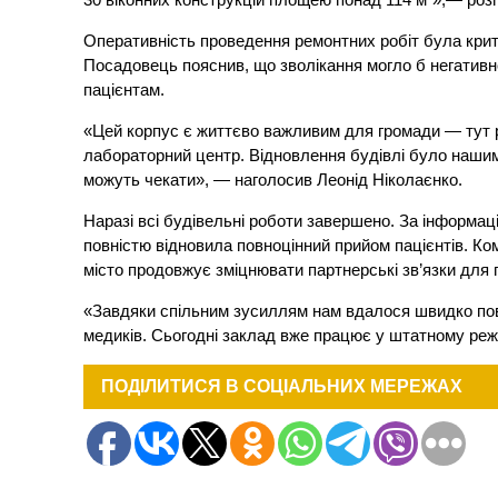
Оперативність проведення ремонтних робіт була крит
Посадовець пояснив, що зволікання могло б негатив
пацієнтам.
«Цей корпус є життєво важливим для громади — тут роз
лабораторний центр. Відновлення будівлі було нашим
можуть чекати», — наголосив Леонід Ніколаєнко.
Наразі всі будівельні роботи завершено. За інформаці
повністю відновила повноцінний прийом пацієнтів. К
місто продовжує зміцнювати партнерські зв’язки для 
«Завдяки спільним зусиллям нам вдалося швидко пове
медиків. Сьогодні заклад вже працює у штатному реж
ПОДІЛИТИСЯ В СОЦІАЛЬНИХ МЕРЕЖАХ