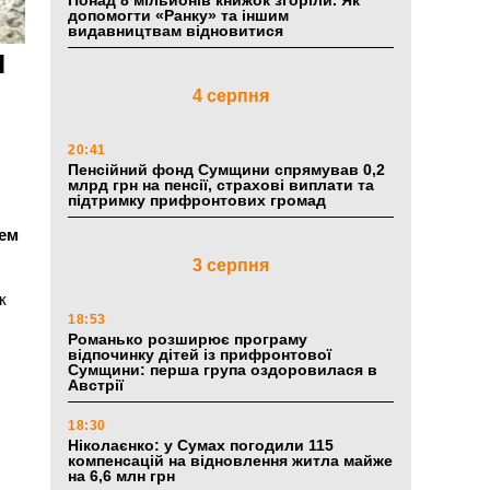
Понад 8 мільйонів книжок згоріли. Як
допомогти «Ранку» та іншим
видавництвам відновитися
и
4 серпня
20:41
Пенсійний фонд Сумщини спрямував 0,2
млрд грн на пенсії, страхові виплати та
підтримку прифронтових громад
лем
3 серпня
к
18:53
Романько розширює програму
відпочинку дітей із прифронтової
Сумщини: перша група оздоровилася в
Австрії
18:30
Ніколаєнко: у Сумах погодили 115
компенсацій на відновлення житла майже
на 6,6 млн грн