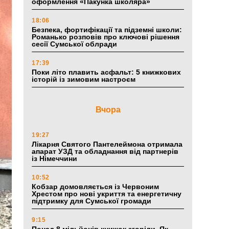
оформлення «Пакунка школяра»
18:06
Безпека, фортифікації та підземні школи:
Романько розповів про ключові рішення
сесії Сумської облради
17:39
Поки літо плавить асфальт: 5 книжкових
історій із зимовим настроєм
Вчора
19:27
Лікарня Святого Пантелеймона отримала
апарат УЗД та обладнання від партнерів
із Німеччини
10:52
Кобзар домовляється із Червоним
Хрестом про нові укриття та енергетичну
підтримку для Сумської громади
9:15