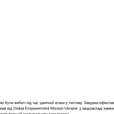
кі були вибиті під час цинічної атаки у лютому. Завдяки ефектив
грамі від Global Empowerment Mission Ukraine, у медзакладі замін
овів перший заступник міського голови.