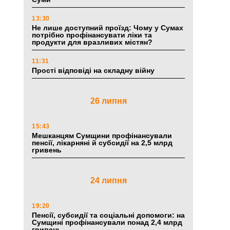
13:30
Не лише доступний проїзд: Чому у Сумах
потрібно профінансувати ліки та
продукти для вразливих містян?
11:31
Прості відповіді на складну війну
26 липня
15:43
Мешканцям Сумщини профінансували
пенсії, лікарняні й субсидії на 2,5 млрд
гривень
24 липня
19:20
Пенсії, субсидії та соціальні допомоги: на
Сумщині профінансували понад 2,4 млрд
гривень