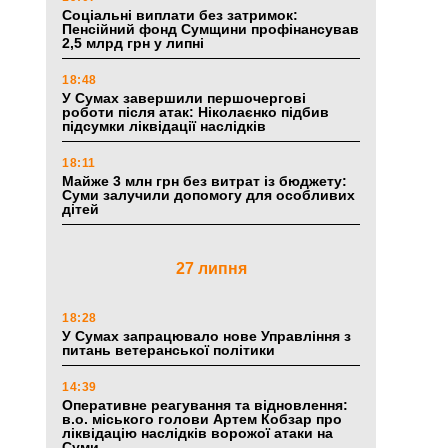
Соціальні виплати без затримок:
Пенсійний фонд Сумщини профінансував
2,5 млрд грн у липні
18:48
У Сумах завершили першочергові
роботи після атак: Ніколаєнко підбив
підсумки ліквідації наслідків
18:11
Майже 3 млн грн без витрат із бюджету:
Суми залучили допомогу для особливих
дітей
27 липня
18:28
У Сумах запрацювало нове Управління з
питань ветеранської політики
14:39
Оперативне реагування та відновлення:
в.о. міського голови Артем Кобзар про
ліквідацію наслідків ворожої атаки на
Суми