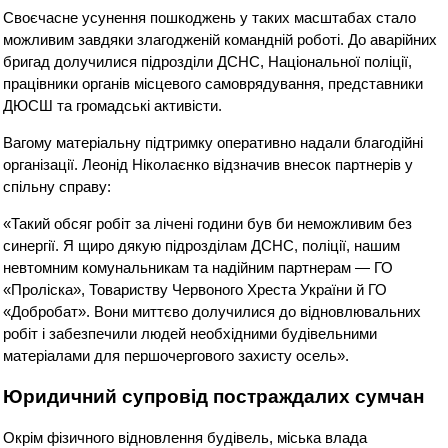
Своєчасне усунення пошкоджень у таких масштабах стало
можливим завдяки злагодженій командній роботі. До аварійних
бригад долучилися підрозділи ДСНС, Національної поліції,
працівники органів місцевого самоврядування, представники
ДЮСШ та громадські активісти.
Вагому матеріальну підтримку оперативно надали благодійні
організації. Леонід Ніколаєнко відзначив внесок партнерів у
спільну справу:
«Такий обсяг робіт за лічені години був би неможливим без
синергії. Я щиро дякую підрозділам ДСНС, поліції, нашим
невтомним комунальникам та надійним партнерам — ГО
«Проліска», Товариству Червоного Хреста України й ГО
«Добробат». Вони миттєво долучилися до відновлювальних
робіт і забезпечили людей необхідними будівельними
матеріалами для першочергового захисту осель».
Юридичний супровід постраждалих сумчан
Окрім фізичного відновлення будівель, міська влада