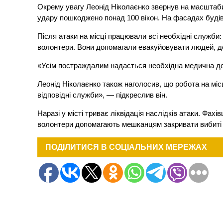
Окрему увагу Леонід Ніколаєнко звернув на масштаби
удару пошкоджено понад 100 вікон. На фасадах будів
Після атаки на місці працювали всі необхідні служби
волонтери. Вони допомагали евакуйовувати людей, дос
«Усім постраждалим надається необхідна медична до
Леонід Ніколаєнко також наголосив, що робота на міс
відповідні служби», — підкреслив він.
Наразі у місті триває ліквідація наслідків атаки. Фа
волонтери допомагають мешканцям закривати вибиті 
ПОДІЛИТИСЯ В СОЦІАЛЬНИХ МЕРЕЖАХ