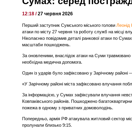
Сумах: серед постраж
12:18 /
27 червня 2026
Перший заступник Сумського міського голови
Леонід 
атаки по місту 27 червня та роботу служб на місці в
Ніколаєнко повідомив деталі ранкової атаки по Сумах
масштаби пошкоджень.
За оновленими, внаслідок атаки на Суми травмовано
необхідна медична допомога.
Один із ударів було зафіксовано у Зарічному районі 
«У Зарічному районі міста зафіксовано влучання поб
За інформацією, у Сумах зафіксували влучання невст
Ковпаківського районів. Пошкоджено багатоквартирний
пожежа в одному з приватних домоволодінь.
Попередньо, армія РФ атакувала житловий сектор мі
пролунали близько 9:15.