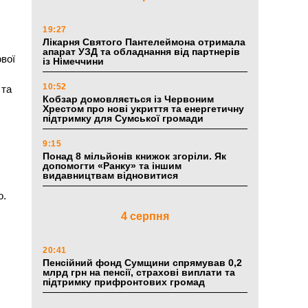
19:27
Лікарня Святого Пантелеймона отримала
апарат УЗД та обладнання від партнерів
вої
із Німеччини
10:52
 та
Кобзар домовляється із Червоним
Хрестом про нові укриття та енергетичну
підтримку для Сумської громади
9:15
Понад 8 мільйонів книжок згоріли. Як
допомогти «Ранку» та іншим
видавництвам відновитися
о.
4 серпня
20:41
Пенсійний фонд Сумщини спрямував 0,2
млрд грн на пенсії, страхові виплати та
підтримку прифронтових громад