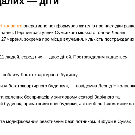
далих — діти
Ніколаєнко
оперативно поінформував жителів про наслідки ранко
лучання. Перший заступник Сумського міського голови Леонід
 27 червня, зокрема про місце влучання, кількість постраждалих
 11 людей, серед них — двоє дітей. Постраждалим надається
— поблизу багатоквартирного будинку.
лизу багатоквартирного будинку», — повідомив Леонід Ніколаєнк
ановлених боєприпасів у житловому секторі Зарічного та
 будинок, приватні житлові будинки, автомобілі. Також виникла
ста модифікованим реактивним безпілотником. Вибухи в Сумах