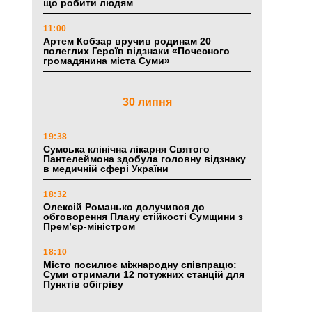
що робити людям
11:00
Артем Кобзар вручив родинам 20
полеглих Героїв відзнаки «Почесного
громадянина міста Суми»
30 липня
19:38
Сумська клінічна лікарня Святого
Пантелеймона здобула головну відзнаку
в медичній сфері України
18:32
Олексій Романько долучився до
обговорення Плану стійкості Сумщини з
Прем’єр-міністром
18:10
Місто посилює міжнародну співпрацю:
Суми отримали 12 потужних станцій для
Пунктів обігріву