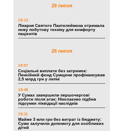
29 липня
18:13
Лікарня Святого Пантелеймона отримала
нову побутову техніку для комфорту
пацієнтів
28 липня
19:07
Соціальні виплати без затримок:
Пенсійний фонд Сумщини профінансував
2,5 млрд грн у липні
18:48
У Сумах завершили першочергові
роботи після атак: Ніколаєнко підбив
підсумки ліквідації наслідків
18:11
Майже 3 млн грн без витрат із бюджету:
Суми залучили допомогу для особливих
дітей