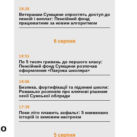
18:20
Ветеранам Сумщини спростять доступ до
пенсій і виплат: Пенсійний фонд
працюватиме за новим алгоритмом
6 серпня
18:51
По 5 тисяч гривень до першого класу:
Пенсійний фонд Сумщини розпочав
оформлення «Пакунка школяра»
18:06
Безпека, фортифікації та підземні школи:
Романько розповів про ключові рішення
сесії Сумської облради
17:39
Поки літо плавить асфальт: 5 книжкових
історій із зимовим настроєм
по
5 серпня