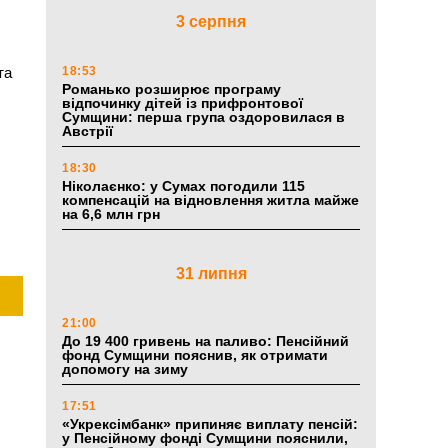
3 серпня
та
18:53
Романько розширює програму
відпочинку дітей із прифронтової
Сумщини: перша група оздоровилася в
Австрії
18:30
Ніколаєнко: у Сумах погодили 115
компенсацій на відновлення житла майже
на 6,6 млн грн
31 липня
21:00
До 19 400 гривень на паливо: Пенсійний
фонд Сумщини пояснив, як отримати
допомогу на зиму
17:51
«Укрексімбанк» припиняє виплату пенсій:
у Пенсійному фонді Сумщини пояснили,