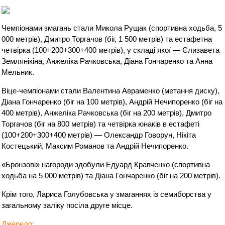
Чемпіонами змагань стали Микола Рущак (спортивна ходьба, 5
000 метрів), Дмитро Торгачов (біг, 1 500 метрів) та естафетна
четвірка (100+200+300+400 метрів), у складі якої — Єлизавета
Землянікіна, Анжеліка Рачковська, Діана Гончаренко та Анна
Мельник.
Віце-чемпіонами стали Валентина Авраменко (метання диску),
Діана Гончаренко (біг на 100 метрів), Андрій Нечипоренко (біг на
400 метрів), Анжеліка Рачковська (біг на 200 метрів), Дмитро
Торгачов (біг на 800 метрів) та четвірка юнаків в естафеті
(100+200+300+400 метрів) — Олександр Говорун, Нікіта
Костецький, Максим Романов та Андрій Нечипоренко.
«Бронзові» нагороди здобули Едуард Кравченко (спортивна
ходьба на 5 000 метрів) та Діана Гончаренко (біг на 200 метрів).
Крім того, Лариса Голубовська у змаганнях із семиборства у
загальному заліку посіла друге місце.
Джерело
: