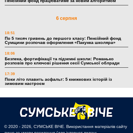
Пенсійний фонд працюватиме за новим алгоритмом
6 серпня
18:51
По 5 тисяч гривень до першого класу: Пенсійний фонд
Сумщини розпочав оформлення «Пакунка школяра»
18:06
Безпека, фортифікації та підземні школи: Романько
розповів про ключові рішення сесії Сумської облради
17:39
Поки літо плавить асфальт: 5 книжкових історій із
зимовим настроєм
5 серпня
19:27
Лікарня Святого Пантелеймона отримала апарат УЗД та
обладнання від партнерів із Німеччини
© 2020 - 2026, СУМСЬКЕ ВІЧЕ. Використання матеріалів сайту
лише за умови посилання (для інтернет-видань -