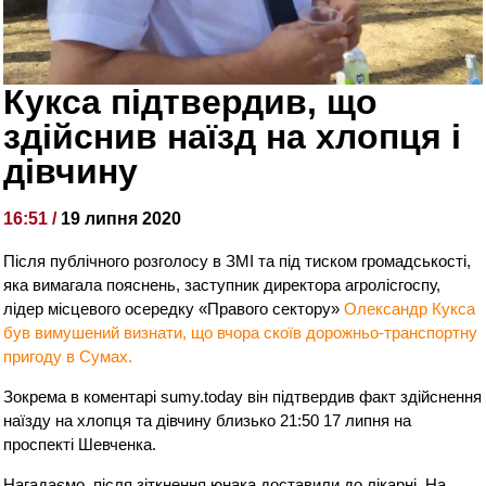
Кукса підтвердив, що
здійснив наїзд на хлопця і
дівчину
16:51 /
19 липня 2020
Після публічного розголосу в ЗМІ та під тиском громадськості,
яка вимагала пояснень, заступник директора агролісгоспу,
лідер місцевого осередку «Правого сектору»
Олександр Кукса
був вимушений визнати, що вчора скоїв дорожньо-транспортну
пригоду в Сумах.
Зокрема в коментарі sumy.today він підтвердив факт здійснення
наїзду на хлопця та дівчину близько 21:50 17 липня на
проспекті Шевченка.
Нагадаємо, після зіткнення юнака доставили до лікарні. На