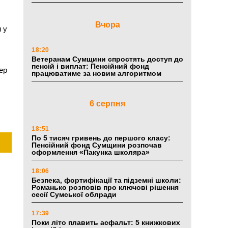
Вчора
 у
18:20
Ветеранам Сумщини спростять доступ до
пенсій і виплат: Пенсійний фонд
пер
працюватиме за новим алгоритмом
6 серпня
18:51
По 5 тисяч гривень до першого класу:
Пенсійний фонд Сумщини розпочав
оформлення «Пакунка школяра»
18:06
Безпека, фортифікації та підземні школи:
Романько розповів про ключові рішення
сесії Сумської облради
17:39
Поки літо плавить асфальт: 5 книжкових