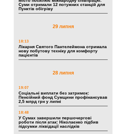
Місто посилює міжнародну співпрацю:
Суми отримали 12 потужних станцій для
Пунктів обігріву
29 липня
18:13
Лікарня Святого Пантелеймона отримала
нову побутову техніку для комфорту
пацієнтів
28 липня
19:07
Соціальні виплати без затримок:
Пенсійний фонд Сумщини профінансував
2,5 млрд грн у липні
18:48
У Сумах завершили першочергові
роботи після атак: Ніколаєнко підбив
підсумки ліквідації наслідків