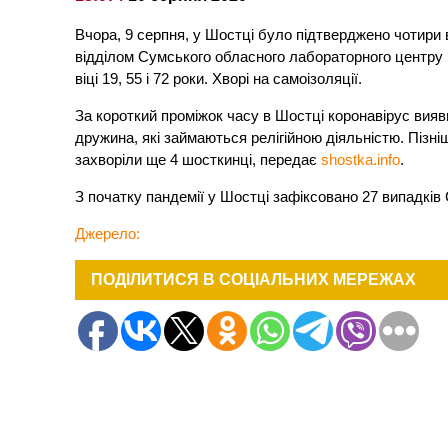
Вчора, 9 серпня, у Шостці було підтверджено чотири
відділом Сумського обласного лабораторного центру М
віці 19, 55 і 72 роки. Хворі на самоізоляції.
За короткий проміжок часу в Шостці коронавірус вияви
дружина, які займаються релігійною діяльністю. Пізні
захворіли ще 4 шосткинці, передає
shostka.info
.
З початку пандемії у Шостці зафіксовано 27 випадкі
Джерело:
ПОДІЛИТИСЯ В СОЦІАЛЬНИХ МЕРЕЖАХ