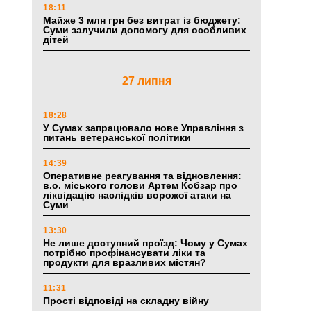
18:11
Майже 3 млн грн без витрат із бюджету:
Суми залучили допомогу для особливих
дітей
27 липня
18:28
У Сумах запрацювало нове Управління з
питань ветеранської політики
14:39
Оперативне реагування та відновлення:
в.о. міського голови Артем Кобзар про
ліквідацію наслідків ворожої атаки на
Суми
13:30
Не лише доступний проїзд: Чому у Сумах
потрібно профінансувати ліки та
продукти для вразливих містян?
11:31
Прості відповіді на складну війну