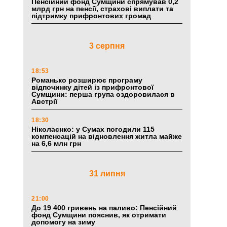
Пенсійний фонд Сумщини спрямував 0,2
млрд грн на пенсії, страхові виплати та
підтримку прифронтових громад
3 серпня
18:53
Романько розширює програму
відпочинку дітей із прифронтової
Сумщини: перша група оздоровилася в
Австрії
18:30
Ніколаєнко: у Сумах погодили 115
компенсацій на відновлення житла майже
на 6,6 млн грн
31 липня
21:00
До 19 400 гривень на паливо: Пенсійний
фонд Сумщини пояснив, як отримати
допомогу на зиму