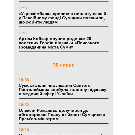
17:51
«Укрексімбанк» припиняє виплату пенсій:
у Пенсійному фонді Сумщини пояснили,
що робити людям
11:00
Артем Кобзар вручив родинам 20
полеглих Героїв відзнаки «Почесного
громадянина міста Суми»
30 липня
19:38
Сумська клінічна лікарня Святого
Пантелеймона здобула головну відзнаку
в медичній сфері України
18:32
Олексій Романько долучився до
обговорення Плану стійкості Сумщини з
Прем’єр-міністром
18:10