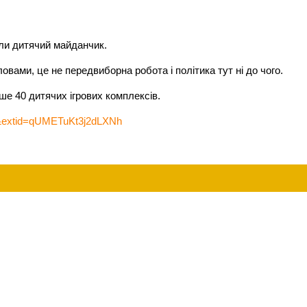
ли дитячий майданчик.
овами, це не передвиборна робота і політика тут ні до чого.
ше 40 дитячих ігрових комплексів.
7&extid=qUMETuKt3j2dLXNh