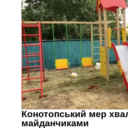
Конотопський мер хва
майданчиками