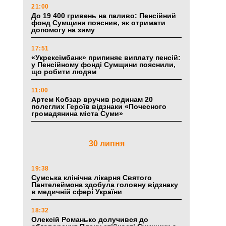
21:00
До 19 400 гривень на паливо: Пенсійний
фонд Сумщини пояснив, як отримати
допомогу на зиму
17:51
«Укрексімбанк» припиняє виплату пенсій:
у Пенсійному фонді Сумщини пояснили,
що робити людям
11:00
Артем Кобзар вручив родинам 20
полеглих Героїв відзнаки «Почесного
громадянина міста Суми»
30 липня
19:38
Сумська клінічна лікарня Святого
Пантелеймона здобула головну відзнаку
в медичній сфері України
18:32
Олексій Романько долучився до