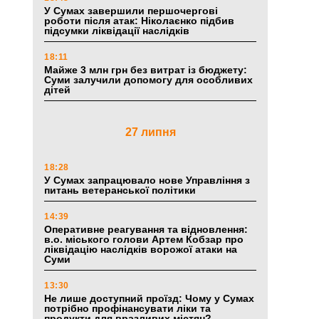
У Сумах завершили першочергові
роботи після атак: Ніколаєнко підбив
підсумки ліквідації наслідків
18:11
Майже 3 млн грн без витрат із бюджету:
Суми залучили допомогу для особливих
дітей
27 липня
18:28
У Сумах запрацювало нове Управління з
питань ветеранської політики
14:39
Оперативне реагування та відновлення:
в.о. міського голови Артем Кобзар про
ліквідацію наслідків ворожої атаки на
Суми
13:30
Не лише доступний проїзд: Чому у Сумах
потрібно профінансувати ліки та
продукти для вразливих містян?