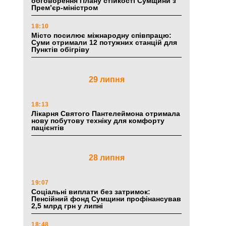
обговорення Плану стійкості Сумщини з
Прем’єр-міністром
18:10
Місто посилює міжнародну співпрацю:
Суми отримали 12 потужних станцій для
Пунктів обігріву
29 липня
18:13
Лікарня Святого Пантелеймона отримала
нову побутову техніку для комфорту
пацієнтів
28 липня
19:07
Соціальні виплати без затримок:
Пенсійний фонд Сумщини профінансував
2,5 млрд грн у липні
18:48