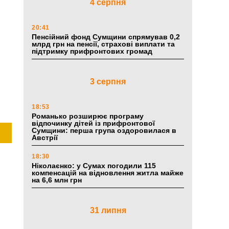
4 серпня
20:41
Пенсійний фонд Сумщини спрямував 0,2
млрд грн на пенсії, страхові виплати та
підтримку прифронтових громад
3 серпня
18:53
Романько розширює програму
відпочинку дітей із прифронтової
Сумщини: перша група оздоровилася в
Австрії
18:30
Ніколаєнко: у Сумах погодили 115
компенсацій на відновлення житла майже
на 6,6 млн грн
31 липня