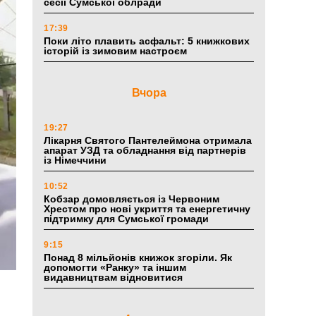
сесії Сумської облради
17:39
Поки літо плавить асфальт: 5 книжкових
історій із зимовим настроєм
Вчора
19:27
Лікарня Святого Пантелеймона отримала
апарат УЗД та обладнання від партнерів
із Німеччини
10:52
Кобзар домовляється із Червоним
Хрестом про нові укриття та енергетичну
підтримку для Сумської громади
9:15
Понад 8 мільйонів книжок згоріли. Як
допомогти «Ранку» та іншим
видавництвам відновитися