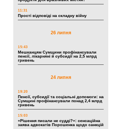
11:31
Прості відповіді на складну війну
26 липня
15:43
Мешканцям Сумщини профінансували
пенсії, лікарняні й субсидії на 2,5 млрд
гривень
24 липня
19:20
Пенсії, субсидії та соціальні допомоги: на
Сумщині профінансували понад 2,4 млрд
гривень
15:03
«Рішення писали не судді?»: сенсаційна
заява адвокатів Порошенка щодо санкцій