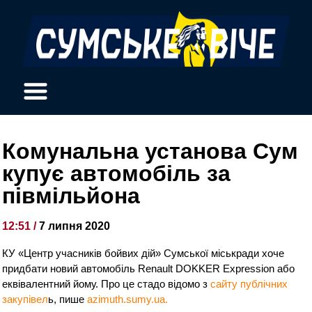
Комунальна установа Сум
купує автомобіль за
півмільйона
12:51 /
7 липня 2020
КУ «Центр учасників бойвих дій» Сумської міськради хоче
придбати новий автомобіль Renault DOKKER Expression або
еквівалентний йому. Про це стадо відомо з
сайту публічних
закупівел
ь, пише
azimuth.sumy.ua.