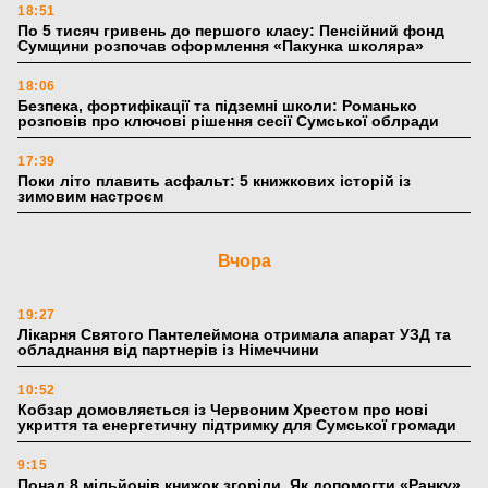
18:51
По 5 тисяч гривень до першого класу: Пенсійний фонд
Сумщини розпочав оформлення «Пакунка школяра»
18:06
Безпека, фортифікації та підземні школи: Романько
розповів про ключові рішення сесії Сумської облради
17:39
Поки літо плавить асфальт: 5 книжкових історій із
зимовим настроєм
Вчора
19:27
Лікарня Святого Пантелеймона отримала апарат УЗД та
обладнання від партнерів із Німеччини
10:52
Кобзар домовляється із Червоним Хрестом про нові
укриття та енергетичну підтримку для Сумської громади
9:15
Понад 8 мільйонів книжок згоріли. Як допомогти «Ранку»