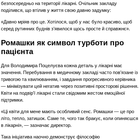
безпосередньо на території лікарні. Очільник закладу
поділився, що втілив у життя свою давню задумку:
«Давно мріяв про це. Хотілося, щоб у нас було красиво, щоб
серед рутинних буднів з’явилося щось просте й справжнє».
Ромашки як символ турботи про
пацієнта
Для Володимира Поцелуєва кожна деталь у лікарні має
значення. Перебування в медичному закладі часто пов’язане із
тривогою та хвилюванням, і завдання прогресивного керівника
— мінімізувати цей негатив через позитивні просторові рішення.
Квіти на подвір’ї лікарні стали свідомим жестом емоційної
підтримки.
«Ці квіти для мене мають особливий сенс. Ромашки — це про
літо, тепло, затишок. Саме те, чого так бракує, коли опиняєшся
в лікарні», — зазначає директор.
Така ініціатива наочно демонструє філософію