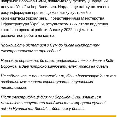
напрямок Ворожба-Суми, повідомляє у фейсбуці народний
депутат України Ігор Васильєв. Нардеп ще влітку поточного
року інформував про те, що мав низку зустрічей з
керівництвом Укрзалізниці, представниками Міністерства
інфраструктури України, результатом яких стало виділення
коштів на проєктні роботи. А вже у 2022 році мають
розпочатися роботи на коліях.
“Можливість дістатися з Сум до Києва комфортним
електропотягом за три години!
Наразі це нереально, бо електрифікована тільки ділянка Київ-
Ворожба, а далі потрібно змінювати електровоз на дизель.
Це займає час, є менш екологічним, більш дороговартісним та
позбавляє можливості користуватися сучасними
технологіями.
Після електрифікації ділянки Ворожба-Суми з’явиться
можливість запустити швидкісні та комфортні сучасні
поїзди Hyundai та Skoda”, – йдеться у дописі.